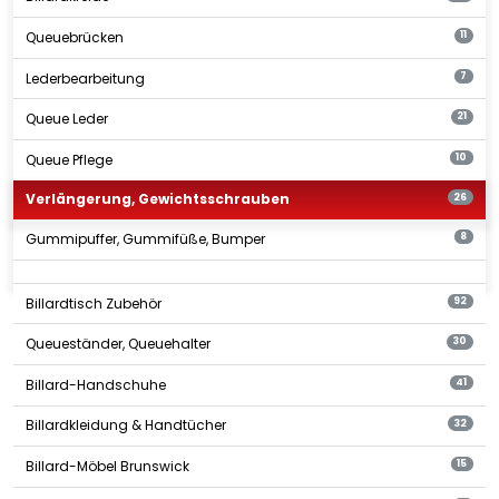
Queuebrücken
11
Lederbearbeitung
7
Queue Leder
21
Queue Pflege
10
Verlängerung, Gewichtsschrauben
26
Gummipuffer, Gummifüße, Bumper
8
Billardtisch Zubehör
92
Queueständer, Queuehalter
30
Billard-Handschuhe
41
Billardkleidung & Handtücher
32
Billard-Möbel Brunswick
15