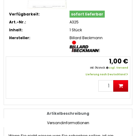
Verfügbarkeit:
sofort lieferbar
Art.-Nr.:
A325
Inhalt:
1 Stück
Hersteller:
Billard Beckmann
1,00 €
inkl. 0% MwSt.
zzgl. Versand
Lieferung nach Deutschland
Artikelbeschreibung
Versandinformationen
Wenn Sie nicht wissen was Sie schenken sollen, ist ein