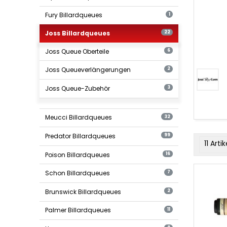
Fury Billardqueues
1
Joss Billardqueues
22
Joss Queue Oberteile
6
Joss
Queue
Joss Queueverlängerungen
2
Oberteile
Joss Queue-Zubehör
3
Meucci Billardqueues
32
Predator Billardqueues
99
produ
11 Arti
filter
Poison Billardqueues
16
Billard
Schon Billardqueues
7
Queue
Joss
Brunswick Billardqueues
2
Palmer Billardqueues
11