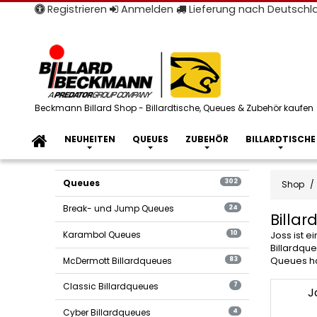
Registrieren
Anmelden
Lieferung nach Deutsch
Beckmann Billard Shop - Billardtische, Queues & Zubehör kaufen
NEUHEITEN
QUEUES
ZUBEHÖR
BILLARDTISCHE
Queues
302
Shop
Break- und Jump Queues
24
Billa
Karambol Queues
10
Joss ist 
Billardque
McDermott Billardqueues
83
Queues ha
Billard
Classic Billardqueues
7
J
Queue
Cyber Billardqueues
4
Joss