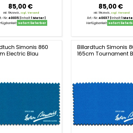
85,00 €
85,00 €
inkl. 19% MwSt.,
zzgl. Versand
inkl. 19% MwSt.,
zzgl. Versand
t.-Nr.:
40035
Inhalt:
1 Meter
Art.-Nr.:
40037
Inhalt:
1 Mete
fügbarkeit:
sofort lieferbar
Verfügbarkeit:
sofort lieferb
ardtuch Simonis 860
Billardtuch Simonis 
m Electric Blau
165cm Tournament B