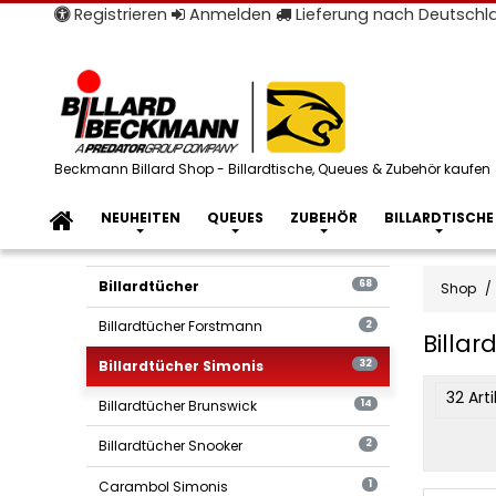
Registrieren
Anmelden
Lieferung nach Deutsch
Beckmann Billard Shop - Billardtische, Queues & Zubehör kaufen
NEUHEITEN
QUEUES
ZUBEHÖR
BILLARDTISCHE
Billardtücher
68
Shop
Billardtücher Forstmann
2
Billar
Billardtücher Simonis
32
produ
32 Art
Billardtücher Brunswick
14
filter
Billardtücher Snooker
2
Carambol Simonis
1