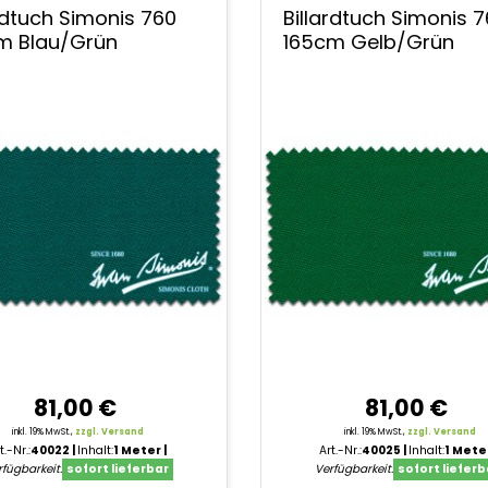
tücher
ardtuch Simonis 760
Billardtuch Simonis 
s
m Blau/Grün
165cm Gelb/Grün
81,00 €
81,00 €
inkl. 19% MwSt.,
zzgl. Versand
inkl. 19% MwSt.,
zzgl. Versand
t.-Nr.:
40022
Inhalt:
1 Meter
Art.-Nr.:
40025
Inhalt:
1 Mete
fügbarkeit:
sofort lieferbar
Verfügbarkeit:
sofort lieferb