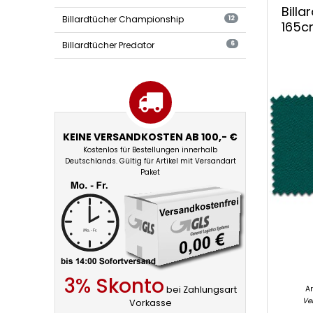
Billard
Bill
Simoni
Billardtücher Championship
12
165c
Billardtücher Predator
6
KEINE VERSANDKOSTEN AB 100,- €
Kostenlos für Bestellungen innerhalb
Deutschlands. Gültig für Artikel mit Versandart
Paket
3% Skonto
bei Zahlungsart
Ar
Ver
Vorkasse