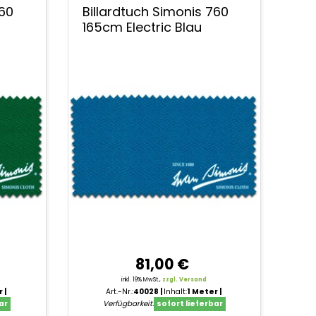
760
Billardtuch Simonis 760
165cm Electric Blau
81,00 €
inkl. 19% MwSt.,
zzgl. Versand
r
Art.-Nr.:
40028
Inhalt:
1 Meter
ar
Verfügbarkeit:
sofort lieferbar