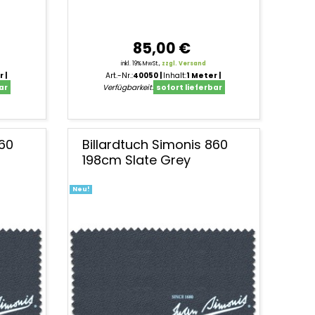
85,00 €
inkl. 19% MwSt.,
zzgl. Versand
r
Art.-Nr.:
40050
Inhalt:
1 Meter
ar
Verfügbarkeit:
sofort lieferbar
860
Billardtuch Simonis 860
198cm Slate Grey
Neu!