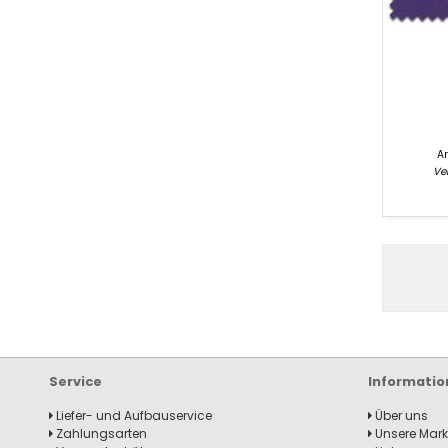
Ar
Ver
produ
filter
pagin
Service
Informatio
Liefer- und Aufbauservice
Über uns
Zahlungsarten
Unsere Mar