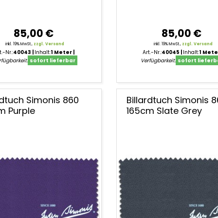
85,00 €
85,00 €
inkl. 19% MwSt.,
zzgl. Versand
inkl. 19% MwSt.,
zzgl. Versand
t.-Nr.:
40043
Inhalt:
1 Meter
Art.-Nr.:
40045
Inhalt:
1 Mete
fügbarkeit:
sofort lieferbar
Verfügbarkeit:
sofort lieferb
ardtuch Simonis 860
Billardtuch Simonis 
m Purple
165cm Slate Grey