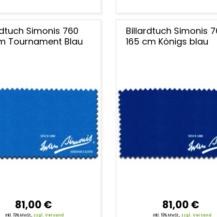
ardtuch Simonis 760
Billardtuch Simonis 
m Tournament Blau
165 cm Königs blau
81,00 €
81,00 €
inkl. 19% MwSt.,
zzgl. Versand
inkl. 19% MwSt.,
zzgl. Versand