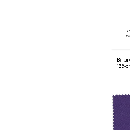
Ar
Ver
Bill
165c