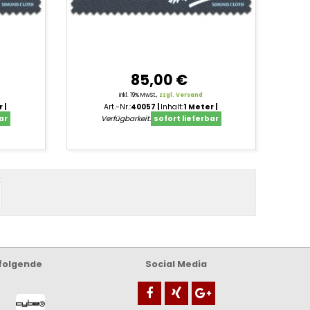
85,00 €
inkl. 19% MwSt.,
zzgl. Versand
r
Art.-Nr.:
40057
Inhalt:
1 Meter
ar
Verfügbarkeit:
sofort lieferbar
or
 folgende
Social Media