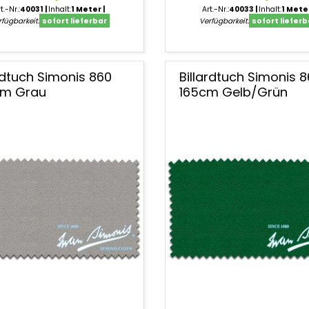
t.-Nr.:
40031
Inhalt:
1 Meter
Art.-Nr.:
40033
Inhalt:
1 Mete
fügbarkeit:
sofort lieferbar
Verfügbarkeit:
sofort lieferb
ardtuch Simonis 860
Billardtuch Simonis 
cm Grau
165cm Gelb/Grün