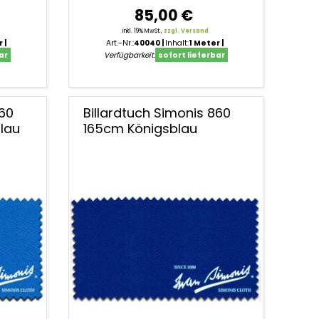
85,00 €
inkl. 19% MwSt.,
zzgl. Versand
r
Art.-Nr.:
40040
Inhalt:
1 Meter
ar
Verfügbarkeit:
sofort lieferbar
860
Billardtuch Simonis 860
lau
165cm Königsblau