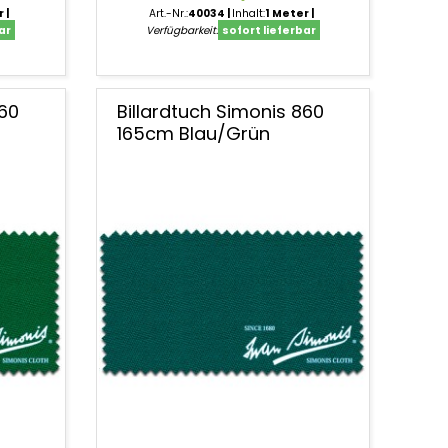
r
Art.-Nr.:
40034
Inhalt:
1 Meter
ar
Verfügbarkeit:
sofort lieferbar
860
Billardtuch Simonis 860
165cm Blau/Grün