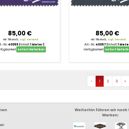
85,00 €
85,00 €
inkl. 19% MwSt.,
zzgl. Versand
inkl. 19% MwSt.,
zzgl. Versand
t.-Nr.:
40055
Inhalt:
1 Meter
Art.-Nr.:
40057
Inhalt:
1 Mete
fügbarkeit:
sofort lieferbar
Verfügbarkeit:
sofort lieferb
ct
Zurück
V
«
1
2
3
»
ation
nen
Weiterhin führen wir noch
Marken:
ken