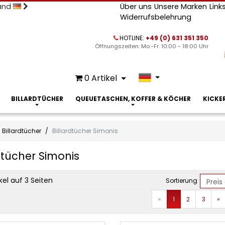
land
Über uns
Unsere Marken
Link
Widerrufsbelehrung
HOTLINE:
+49 (0) 631 351 350
Öffnungszeiten: Mo.-Fr. 10:00 - 18:00 Uhr
0
Artikel
BILLARDTÜCHER
QUEUETASCHEN, KOFFER & KÖCHER
KICKE
Billardtücher
Billardtücher Simonis
dtücher Simonis
ct
ikel auf 3 Seiten
Sortierung
Zurück
V
«
1
2
3
»