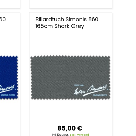
760
Billardtuch Simonis 860
165cm Shark Grey
85,00 €
inkl. 19% MwSt.,
zzgl. Versand