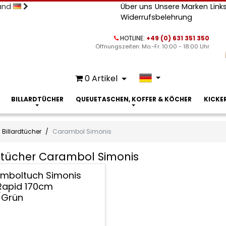
land
Über uns
Unsere Marken
Link
Widerrufsbelehrung
HOTLINE:
+49 (0) 631 351 350
Öffnungszeiten: Mo.-Fr. 10:00 - 18:00 Uhr
0
Artikel
BILLARDTÜCHER
QUEUETASCHEN, KOFFER & KÖCHER
KICKE
Billardtücher
Carambol Simonis
rdtücher Carambol Simonis
tücher
mboltuch Simonis
bol
id 170cm
s
/Grün