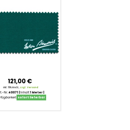
121,00 €
inkl. 19% MwSt.,
zzgl. Versand
t.-Nr.:
40071
Inhalt:
1 Meter
fügbarkeit:
sofort lieferbar