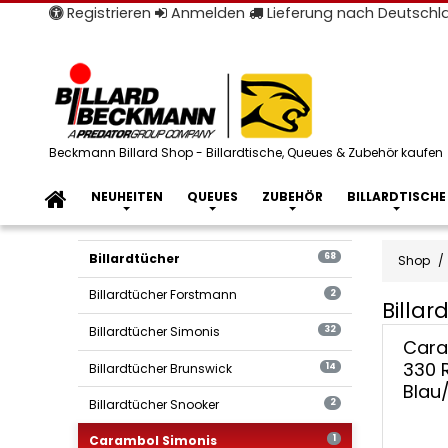
Registrieren
Anmelden
Lieferung nach Deutsch
Beckmann Billard Shop - Billardtische, Queues & Zubehör kaufen
NEUHEITEN
QUEUES
ZUBEHÖR
BILLARDTISCHE
Billardtücher
68
Shop
Billardtücher Forstmann
2
Billa
Billard
Billardtücher Simonis
32
Cara
Caram
330 Rap
Billardtücher Brunswick
14
Simoni
Blau
Billardtücher Snooker
2
Carambol Simonis
1