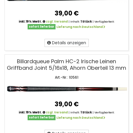
39,00 €
inkl. 19% MwSt.
zzgl. Versand
| Inhalt:
1 Stück
| Verfügbarkeit:
sofort lieferbar
Lieferung nach Deutschland
Details anzeigen
Billardqueue Palm HC-2 Irische Leinen
Griffband Joint 5/16x18, Ahorn Oberteil 13 mm
Art.-Nr.: 10561
39,00 €
inkl. 19% MwSt.
zzgl. Versand
| Inhalt:
1 Stück
| Verfügbarkeit:
sofort lieferbar
Lieferung nach Deutschland