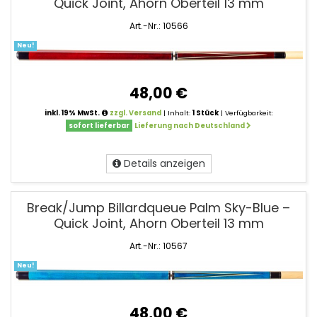
Quick Joint, Ahorn Oberteil 13 mm
Art.-Nr.: 10566
Neu!
48,00 €
inkl. 19% MwSt.
zzgl. Versand
| Inhalt:
1 Stück
| Verfügbarkeit:
sofort lieferbar
Lieferung nach Deutschland
Details anzeigen
Break/Jump Billardqueue Palm Sky-Blue –
Quick Joint, Ahorn Oberteil 13 mm
Art.-Nr.: 10567
Neu!
48,00 €