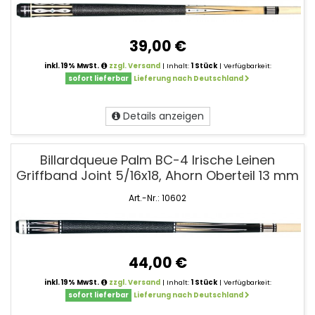
39,00 €
inkl. 19% MwSt.
zzgl. Versand
| Inhalt:
1 Stück
| Verfügbarkeit:
sofort lieferbar
Lieferung nach Deutschland
Details anzeigen
Billardqueue Palm BC-4 Irische Leinen
Griffband Joint 5/16x18, Ahorn Oberteil 13 mm
Art.-Nr.: 10602
44,00 €
inkl. 19% MwSt.
zzgl. Versand
| Inhalt:
1 Stück
| Verfügbarkeit:
sofort lieferbar
Lieferung nach Deutschland