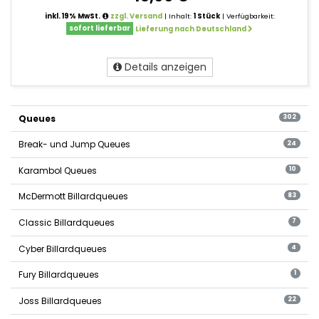
inkl. 19% MwSt.
zzgl. Versand
| Inhalt:
1 Stück
| Verfügbarkeit:
sofort lieferbar
Lieferung nach Deutschland
Details anzeigen
Queues
302
Break- und Jump Queues
24
Karambol Queues
10
McDermott Billardqueues
83
Classic Billardqueues
7
Cyber Billardqueues
4
Fury Billardqueues
1
Joss Billardqueues
22