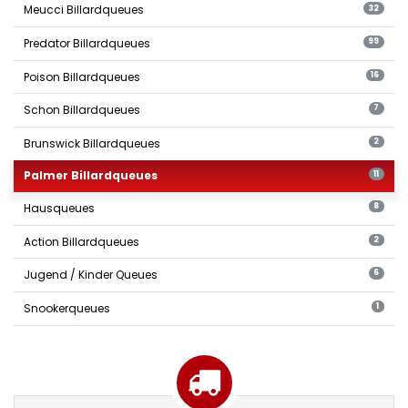
Meucci Billardqueues
32
Predator Billardqueues
99
Poison Billardqueues
16
Schon Billardqueues
7
Brunswick Billardqueues
2
Palmer Billardqueues
11
Hausqueues
8
Action Billardqueues
2
Jugend / Kinder Queues
6
Snookerqueues
1