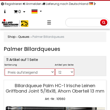
Registrieren
Anmelden
Lieferung nach Deutschland
0
☰
Suche
Shop
Queues
Palmer Billardqueues
Palmer Billardqueues
product
11 Artikel auf 1 Seite
filter
Sortierung
Artikel pro Seite
Palmer
Billardqueue Palm HC-1 Irische Leinen
Billardqueues
Griffband Joint 5/16x18, Ahorn Oberteil 13 mm
Art.-Nr.: 10560