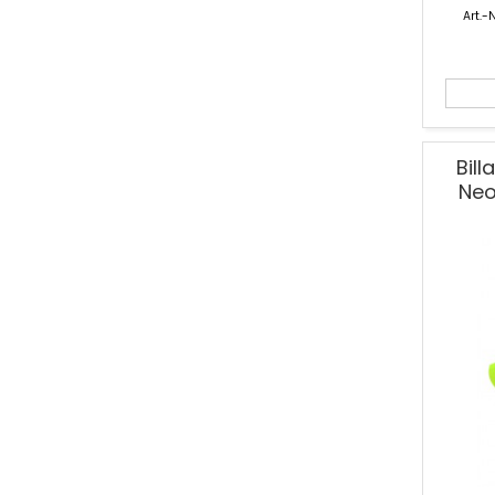
Art.-N
Bil
Neo