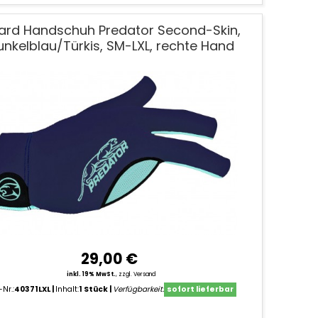
llard Handschuh Predator Second-Skin,
unkelblau/Türkis, SM-LXL, rechte Hand
29,00 €
inkl. 19% MwSt.
,
zzgl. Versand
-Nr.:
40371LXL
Inhalt:
1 Stück
Verfügbarkeit:
sofort lieferbar