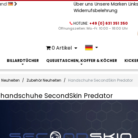
land
Über uns
Unsere Marken
Link
Widerrufsbelehrung
HOTLINE:
+49 (0) 631 351 350
Öffnungszeiten: Mo.-Fr. 10:00 - 18:00 Uhr
0
Artikel
BILLARDTÜCHER
QUEUETASCHEN, KOFFER & KÖCHER
KICKE
Neuheiten
Zubehör Neuheiten
Handschuhe SecondSkin Predator
rdhandschuhe SecondSkin Predator