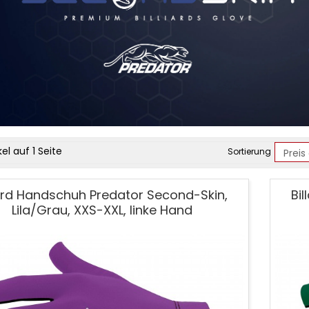
ct
kel auf 1 Seite
Sortierung
dhandschuhe
lard Handschuh Predator Second-Skin,
Bi
Skin
Lila/Grau, XXS-XXL, linke Hand
or