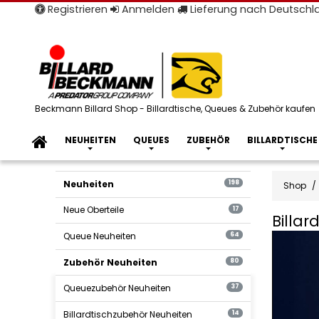
Registrieren
Anmelden
Lieferung nach Deutsch
Beckmann Billard Shop - Billardtische, Queues & Zubehör kaufen
NEUHEITEN
QUEUES
ZUBEHÖR
BILLARDTISCHE
Neuheiten
198
Shop
Neue Oberteile
17
Billa
Queue Neuheiten
64
Zubehör Neuheiten
80
Queuezubehör Neuheiten
37
Billardtischzubehör Neuheiten
14