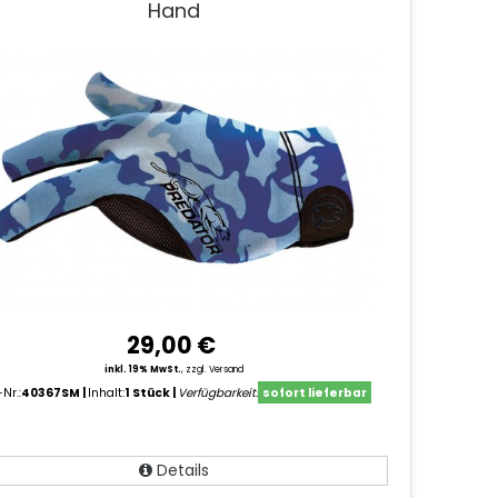
Hand
29,00 €
inkl. 19% MwSt.
,
zzgl. Versand
-Nr.:
40367SM
Inhalt:
1 Stück
Verfügbarkeit:
sofort lieferbar
Details