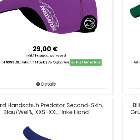
29,00 €
inkl. 19% MwSt.
,
zzgl. Versand
r.:
40359LXL
Inhalt:
1 Stück
Verfügbarkeit:
sofort lieferbar
Art.
Details
lard Handschuh Predator Second-Skin,
Bi
Blau/Weiß, XXS-XXL, linke Hand
Grü