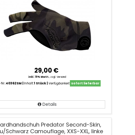
29,00 €
inkl. 19% MwSt.
,
zzgl. Versand
-Nr.:
40362SM
Inhalt:
1 Stück
Verfügbarkeit:
sofort lieferbar
Details
llardhandschuh Predator Second-Skin,
au/Schwarz Camouflage, XXS-XXL, linke