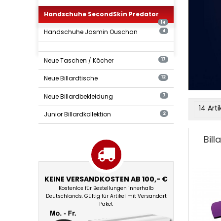
Handschuhe SecondSkin Predator
14
Handschuhe Jasmin Ouschan
4
Neue Taschen / Köcher
17
Neue Billardtische
12
Neue Billardbekleidung
7
produ
14 Arti
Junior Billardkollektion
2
filter
Billar
Bil
Second
Predat
KEINE VERSANDKOSTEN AB 100,- €
Kostenlos für Bestellungen innerhalb
Deutschlands. Gültig für Artikel mit Versandart
Paket