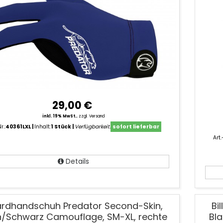
29,00 €
inkl. 19% MwSt.
,
zzgl. Versand
r.:
40361LXL
Inhalt:
1 Stück
Verfügbarkeit:
sofort lieferbar
Art.
Details
lardhandschuh Predator Second-Skin,
Bi
/Schwarz Camouflage, SM-XL, rechte
Bl