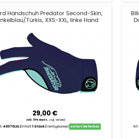
lard Handschuh Predator Second-Skin,
Bi
nkelblau/Türkis, XXS-XXL, linke Hand
D
29,00 €
inkl. 19% MwSt.
,
zzgl. Versand
r.:
40370LXL
Inhalt:
1 Stück
Verfügbarkeit:
sofort lieferbar
Art.