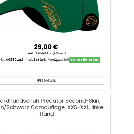
29,00 €
inkl. 19% MwSt.
,
zzgl. Versand
-Nr.:
40360LXL
Inhalt:
1 Stück
Verfügbarkeit:
sofort lieferbar
Details
llardhandschuh Predator Second-Skin,
n/Schwarz Camouflage, XXS-XXL, linke
Hand