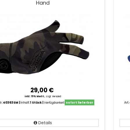
Hand
29,00 €
inkl. 19% MwSt.
,
zzgl. Versand
r.:
40363SM
Inhalt:
1 Stück
Verfügbarkeit:
sofort lieferbar
Art.
Details