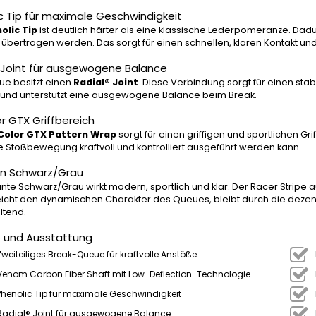
c Tip für maximale Geschwindigkeit
olic Tip
ist deutlich härter als eine klassische Lederpomeranze. Dad
l übertragen werden. Das sorgt für einen schnellen, klaren Kontakt und 
 Joint für ausgewogene Balance
e besitzt einen
Radial® Joint
. Diese Verbindung sorgt für einen st
l und unterstützt eine ausgewogene Balance beim Break.
or GTX Griffbereich
Color GTX Pattern Wrap
sorgt für einen griffigen und sportlichen Gri
e Stoßbewegung kraftvoll und kontrolliert ausgeführt werden kann.
in Schwarz/Grau
ante Schwarz/Grau wirkt modern, sportlich und klar. Der Racer Strip
eicht den dynamischen Charakter des Queues, bleibt durch die dez
ltend.
e und Ausstattung
Zweiteiliges Break-Queue für kraftvolle Anstöße
Venom Carbon Fiber Shaft mit Low-Deflection-Technologie
Phenolic Tip für maximale Geschwindigkeit
Radial® Joint für ausgewogene Balance