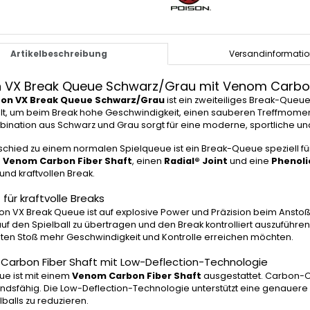
Artikelbeschreibung
Versandinformati
n VX Break Queue Schwarz/Grau mit Venom Carbon
son VX Break Queue Schwarz/Grau
ist ein zweiteiliges Break-Queue 
lt, um beim Break hohe Geschwindigkeit, einen sauberen Treffmoment 
ination aus Schwarz und Grau sorgt für eine moderne, sportliche und
schied zu einem normalen Spielqueue ist ein Break-Queue speziell fü
n
Venom Carbon Fiber Shaft
, einen
Radial® Joint
und eine
Phenoli
und kraftvollen Break.
für kraftvolle Breaks
on VX Break Queue ist auf explosive Power und Präzision beim Anstoß a
uf den Spielball zu übertragen und den Break kontrolliert auszuführen
ten Stoß mehr Geschwindigkeit und Kontrolle erreichen möchten.
arbon Fiber Shaft mit Low-Deflection-Technologie
e ist mit einem
Venom Carbon Fiber Shaft
ausgestattet. Carbon-O
ndsfähig. Die Low-Deflection-Technologie unterstützt eine genauere S
lballs zu reduzieren.