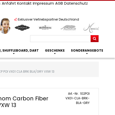
s
Anfahrt
Kontakt
Impressum
AGB
Datenschutz
Exklusiver Vertriebspartner Deutschland
Suchen
R, SHUFFLEBOARD, DART
GESCHENKE
SONDERANGEBOTE
P POI VX01 CLA BRK BLA/GRY VXW 13
Art.-Nr.: 102POI
nom Carbon Fiber
VX01-CLA-BRK-
BLA-GRY
VXW 13