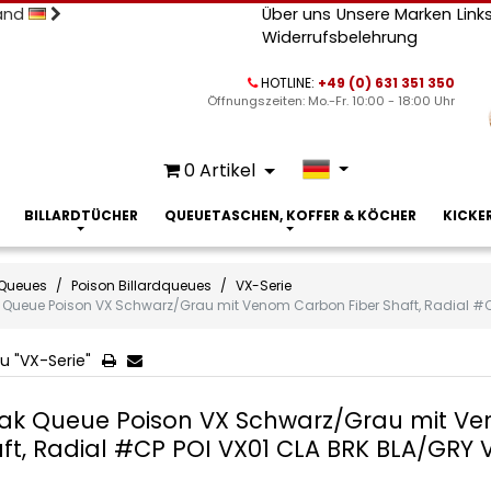
land
Über uns
Unsere Marken
Link
Widerrufsbelehrung
HOTLINE:
+49 (0) 631 351 350
Öffnungszeiten: Mo.-Fr. 10:00 - 18:00 Uhr
0
Artikel
BILLARDTÜCHER
QUEUETASCHEN, KOFFER & KÖCHER
KICKE
Queues
Poison Billardqueues
VX-Serie
 Queue Poison VX Schwarz/Grau mit Venom Carbon Fiber Shaft, Radial #C
u "VX-Serie"
ak Queue Poison VX Schwarz/Grau mit Ve
ft, Radial #CP POI VX01 CLA BRK BLA/GRY 