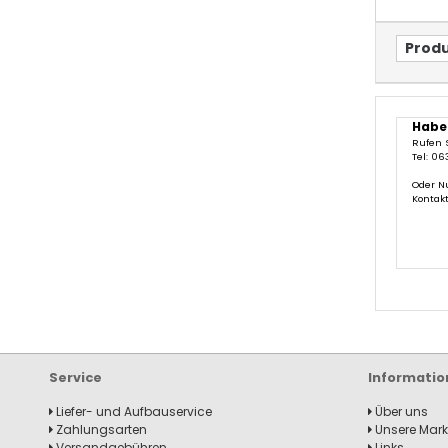
Produ
Habe
Rufen 
Tel: 06
Oder N
Kontak
Service
Informatio
Liefer- und Aufbauservice
Über uns
Zahlungsarten
Unsere Mar
Versandgebühren
Links