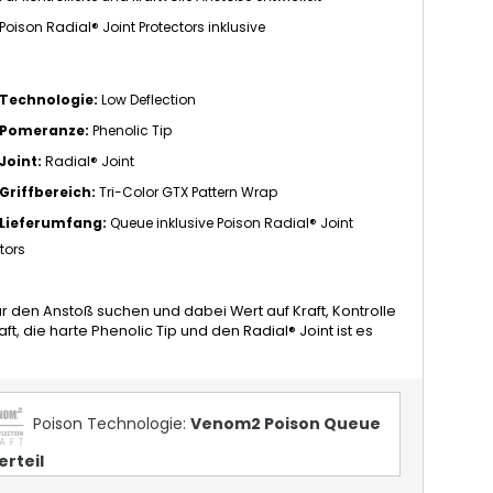
Poison Radial® Joint Protectors inklusive
Technologie:
Low Deflection
Pomeranze:
Phenolic Tip
Joint:
Radial® Joint
Griffbereich:
Tri-Color GTX Pattern Wrap
Lieferumfang:
Queue inklusive Poison Radial® Joint
tors
r den Anstoß suchen und dabei Wert auf Kraft, Kontrolle
die harte Phenolic Tip und den Radial® Joint ist es
Poison Technologie:
Venom2 Poison Queue
erteil