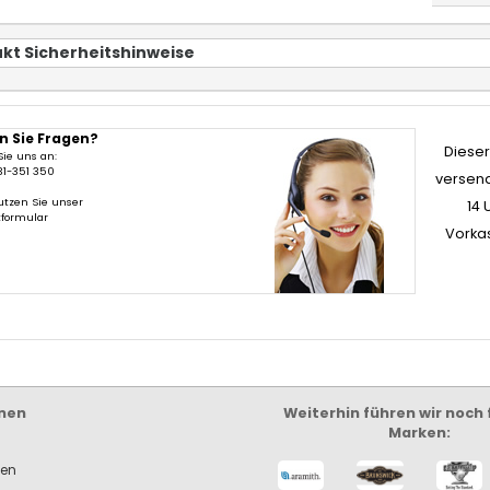
kt Sicherheitshinweise
n Sie Fragen?
Dieser 
Sie uns an:
31-351 350
versend
utzen Sie unser
14 
tformular
Vorka
nen
Weiterhin führen wir noch
Marken:
ken