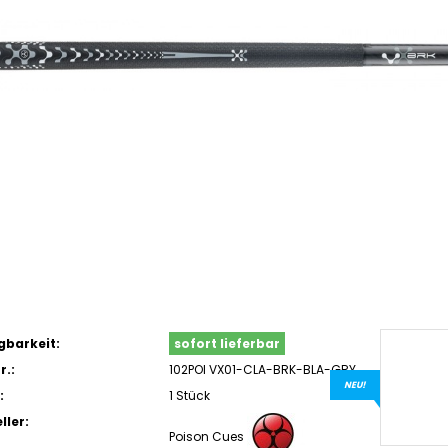
gbarkeit:
sofort lieferbar
r.:
102POI VX01-CLA-BRK-BLA-GRY
NEU!
:
1 Stück
ller:
Poison Cues