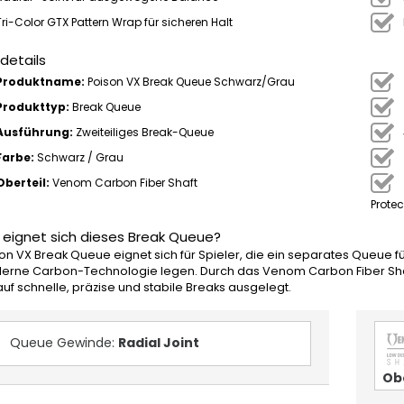
Tri-Color GTX Pattern Wrap für sicheren Halt
details
Produktname:
Poison VX Break Queue Schwarz/Grau
Produkttyp:
Break Queue
Ausführung:
Zweiteiliges Break-Queue
Farbe:
Schwarz / Grau
Oberteil:
Venom Carbon Fiber Shaft
Protec
 eignet sich dieses Break Queue?
on VX Break Queue eignet sich für Spieler, die ein separates Queue fü
rne Carbon-Technologie legen. Durch das Venom Carbon Fiber Shaft, 
auf schnelle, präzise und stabile Breaks ausgelegt.
Queue Gewinde:
Radial Joint
Ob