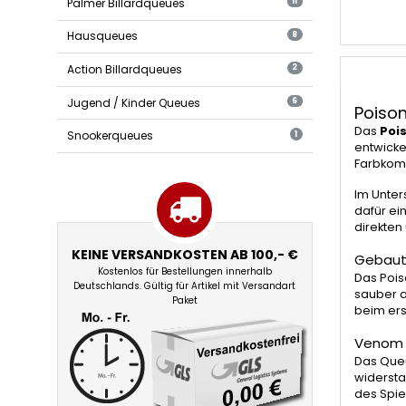
Palmer Billardqueues
11
Hausqueues
8
Action Billardqueues
2
Jugend / Kinder Queues
6
Poiso
Das
Poi
Snookerqueues
1
entwicke
Farbkomb
Im Unter
dafür ei
direkten 
KEINE VERSANDKOSTEN AB 100,- €
Gebaut 
Kostenlos für Bestellungen innerhalb
Das Pois
Deutschlands. Gültig für Artikel mit Versandart
sauber a
Paket
beim ers
Venom C
Das Queu
widersta
des Spie