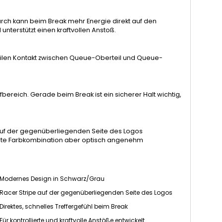
urch kann beim Break mehr Energie direkt auf den
unterstützt einen kraftvollen Anstoß.
abilen Kontakt zwischen Queue-Oberteil und Queue-
ffbereich. Gerade beim Break ist ein sicherer Halt wichtig,
e auf der gegenüberliegenden Seite des Logos
ente Farbkombination aber optisch angenehm
Modernes Design in Schwarz/Grau
Racer Stripe auf der gegenüberliegenden Seite des Logos
Direktes, schnelles Treffergefühl beim Break
Für kontrollierte und kraftvolle Anstöße entwickelt