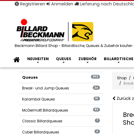
Registrieren
Anmelden
Lieferung nach Deutsch
Beckmann Billard Shop - Billardtische, Queues & Zubehör kaufen
NEUHEITEN
QUEUES
ZUBEHÖR
BILLARDTISCHE
Queues
302
Shop
Break
Break- und Jump Queues
24
Zurück z
Karambol Queues
10
McDermott Billardqueues
83
Bre
Sha
Classic Billardqueues
7
Cyber Billardqueues
4