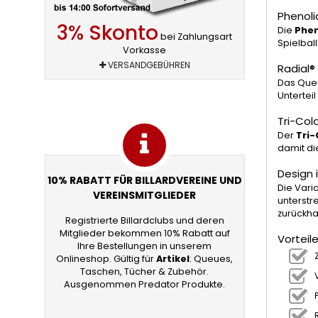
Phenoli
3% Skonto
Die
Phen
bei Zahlungsart
Spielbal
Vorkasse
VERSANDGEBÜHREN
Radial®
Das Queu
Untertei
Tri-Col
Der
Tri-
damit di
Design 
10% RABATT FÜR BILLARDVEREINE UND
Die Vari
VEREINSMITGLIEDER
unterstr
zurückha
Registrierte Billardclubs und deren
Mitglieder bekommen 10% Rabatt auf
Vorteil
Ihre Bestellungen in unserem
Onlineshop. Gültig für
Artikel
: Queues,
Taschen, Tücher & Zubehör.
Ausgenommen Predator Produkte.