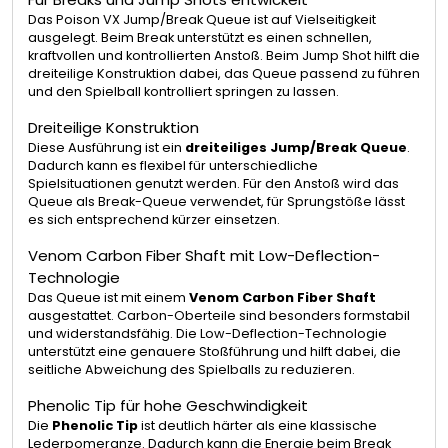
Das Poison VX Jump/Break Queue ist auf Vielseitigkeit
ausgelegt. Beim Break unterstützt es einen schnellen,
kraftvollen und kontrollierten Anstoß. Beim Jump Shot hilft die
dreiteilige Konstruktion dabei, das Queue passend zu führen
und den Spielball kontrolliert springen zu lassen.
Dreiteilige Konstruktion
Diese Ausführung ist ein
dreiteiliges Jump/Break Queue
.
Dadurch kann es flexibel für unterschiedliche
Spielsituationen genutzt werden. Für den Anstoß wird das
Queue als Break-Queue verwendet, für Sprungstöße lässt
es sich entsprechend kürzer einsetzen.
Venom Carbon Fiber Shaft mit Low-Deflection-
Technologie
Das Queue ist mit einem
Venom Carbon Fiber Shaft
ausgestattet. Carbon-Oberteile sind besonders formstabil
und widerstandsfähig. Die Low-Deflection-Technologie
unterstützt eine genauere Stoßführung und hilft dabei, die
seitliche Abweichung des Spielballs zu reduzieren.
Phenolic Tip für hohe Geschwindigkeit
Die
Phenolic Tip
ist deutlich härter als eine klassische
Lederpomeranze. Dadurch kann die Energie beim Break