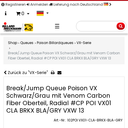
Registrieren
Anmelden
Lieferung nach Deutschland
0
☰
Suche
Shop
Queues
Poison Billardqueues
VX-Serie
Break/Jump Queue Poison VX Schwarz/Grau mit Venom Carbon
Fiber Oberteil, Radial #CP POI VX01 CLA BRKX BLA/GRY VXW 13
Zurück zu "VX-Serie"
Break/Jump Queue Poison VX
Schwarz/Grau mit Venom Carbon
Fiber Oberteil, Radial #CP POI VX01
CLA BRKX BLA/GRY VXW 13
Art.-Nr.: 102POI VX01-CLA-BRKX-BLA-GRY