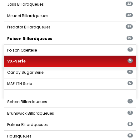
Joss Billardqueues
22
Meucci Billardqueues
32
Predator Billardqueues
99
Poison Billardqueues
16
Poison Oberteile
2
VX-Serie
5
Candy Sugar Serie
4
MAELITH Serie
5
Schon Billardqueues
7
Brunswick Billardqueues
2
Palmer Billardqueues
11
Hausqueues
8