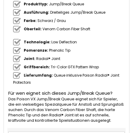
Produkttyp:
Jump/Break Queue
Ausführung:
Dreiteiliges Jump/Break Queue
Farbe:
Schwarz / Grau
Oberteil:
Venom Carbon Fiber Shaft
Technologie:
Low Deflection
Pomeranze:
Phenolic Tip
Joint:
Radial® Joint
Griffbereich:
Tri-Color GTX Pattern Wrap
Lieferumfang:
Queue inklusive Poison Radial® Joint
Protectors
Für wen eignet sich dieses Jump/Break Queue?
Das Poison VX Jump/Break Queue eignet sich für Spieler,
die ein vielseitiges Spezialqueue für Anstoß und Sprungstoß
suchen. Durch das Venom Carbon Fiber Shaft, die harte
Phenolic Tip und den Radial® Joint ist es auf schnelle,
kraftvolle und kontrollierte Spielsituationen ausgelegt.