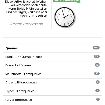
Dieser Artikel ist sofort lieferbar.
Wir versenden noch heute,
wenn Sie bis 14 Uhr bestellen
und per Paypal, Vorkasse oder
Nachnahme zahlen
...
Jürgen Beckmann
Queues
302
Break- und Jump Queues
24
Karambol Queues
10
McDermott Billardqueues
83
Classic Billardqueues
7
Cyber Billardqueues
4
Fury Billardqueues
1