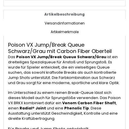
Artikelbeschreibung
Versandinformationen
Artikelmerkmale
Poison VX Jump/Break Queue
Schwarz/Grau mit Carbon Fiber Oberteil
Das
Poison VX Jump/Break Queue Schwarz/Grau
ist ein
dreiteiliges Spezialqueue für Anstoß und Sprungstoß. Es
wurde für Spieler entwickelt, die ein vielseitiges Queue
suchen, das sowohl kraftvolle Breaks als auch kontrollierte
Jump Shots unterstützt. Die Farbkombination aus Schwarz
und Grau sorgt für eine moderne, sportliche und klare Optik.
Im Unterschied zu einem reinen Break-Queue lässt sich
dieses Modell auch für Sprungstöße verwenden. Das Poison
VX BRKX kombiniert dafür ein
Venom Carbon Fiber Shaft
,
einen
Radial® Joint
und eine
Phenolic Tip
. Diese
Ausstattung unterstützt Geschwindigkeit, Kontrolle und eine
direkte Kraftübertragung.
Für Breaks und Jump Shots entwickelt