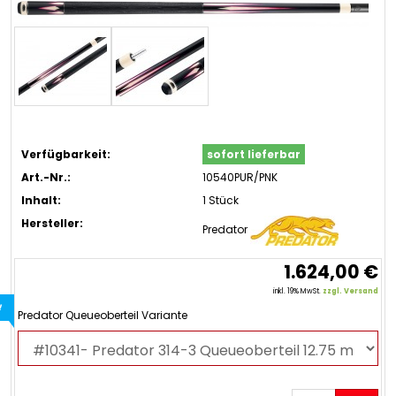
Verfügbarkeit:
sofort lieferbar
Art.-Nr.:
10540PUR/PNK
Inhalt:
1 Stück
Hersteller:
Predator
1.624,00 €
inkl. 19% MwSt.
zzgl. Versand
!
Predator Queueoberteil Variante