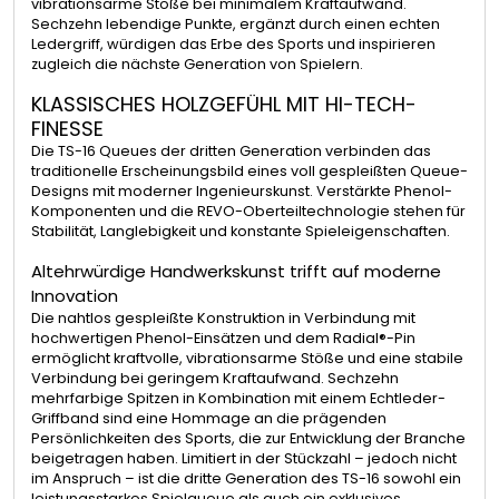
vibrationsarme Stöße bei minimalem Kraftaufwand.
Sechzehn lebendige Punkte, ergänzt durch einen echten
Ledergriff, würdigen das Erbe des Sports und inspirieren
zugleich die nächste Generation von Spielern.
KLASSISCHES HOLZGEFÜHL MIT HI-TECH-
FINESSE
Die TS-16 Queues der dritten Generation verbinden das
traditionelle Erscheinungsbild eines voll gespleißten Queue-
Designs mit moderner Ingenieurskunst. Verstärkte Phenol-
Komponenten und die REVO-Oberteiltechnologie stehen für
Stabilität, Langlebigkeit und konstante Spieleigenschaften.
Altehrwürdige Handwerkskunst trifft auf moderne
Innovation
Die nahtlos gespleißte Konstruktion in Verbindung mit
hochwertigen Phenol-Einsätzen und dem Radial®-Pin
ermöglicht kraftvolle, vibrationsarme Stöße und eine stabile
Verbindung bei geringem Kraftaufwand. Sechzehn
mehrfarbige Spitzen in Kombination mit einem Echtleder-
Griffband sind eine Hommage an die prägenden
Persönlichkeiten des Sports, die zur Entwicklung der Branche
beigetragen haben. Limitiert in der Stückzahl – jedoch nicht
im Anspruch – ist die dritte Generation des TS-16 sowohl ein
leistungsstarkes Spielqueue als auch ein exklusives