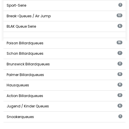
Sport-Serie
1
Break-Queues / Air Jump
12
BLAK Queue Serie
5
Poison Billardqueues
16
Schon Billardqueues
7
Brunswick Billardqueues
2
Palmer Billardqueues
11
Hausqueues
8
Action Billardqueues
2
Jugend / Kinder Queues
6
Snookerqueues
1