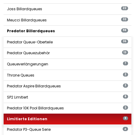
Joss Billardqueues
22
Meucci Billardqueues
32
Predator Billardqueues
98
Predator Queue-Oberteile
36
Predator Queuezubehör
13
Queueverlängerungen
7
Throne Queues
2
Predator Aspire Billardqueues
2
SP2 Limitiert
8
Predator 10K Pool Billardqueues
2
Limitierte Editionen
8
Predator P3-Queue Serie
4