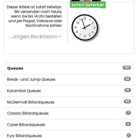
sofort lieferbar
Dieser Artikel ist sofort lieferbar.
Wir versenden noch heute,
wenn Sie bis 14 Uhr bestellen
und per Paypal, Vorkasse oder
Nachnahme zahlen
...
Jürgen Beckmann
Queues
301
Break- und Jump Queues
25
Karambol Queues
10
McDermott Billardqueues
83
Classic Billardqueues
7
Cyber Billardqueues
4
Fury Billardqueues
1