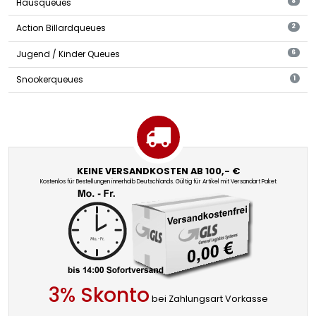
Hausqueues
8
Action Billardqueues
2
Jugend / Kinder Queues
6
Snookerqueues
1
KEINE VERSANDKOSTEN AB 100,- €
Kostenlos für Bestellungen innerhalb Deutschlands. Gültig für Artikel mit Versandart Paket
3% Skonto
bei Zahlungsart Vorkasse