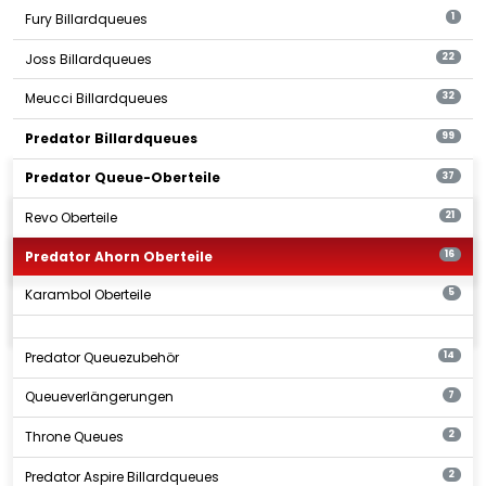
Fury Billardqueues
1
Joss Billardqueues
22
Meucci Billardqueues
32
Predator Billardqueues
99
Predator Queue-Oberteile
37
Revo Oberteile
21
Predator Ahorn Oberteile
16
Karambol Oberteile
5
Predator Queuezubehör
14
Queueverlängerungen
7
Throne Queues
2
Predator Aspire Billardqueues
2