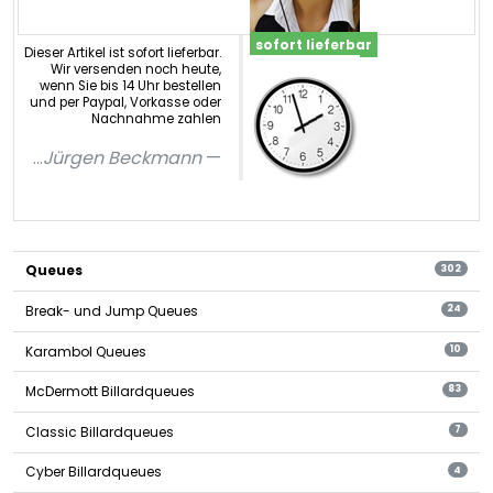
sofort lieferbar
Dieser Artikel ist sofort lieferbar.
Wir versenden noch heute,
wenn Sie bis 14 Uhr bestellen
und per Paypal, Vorkasse oder
Nachnahme zahlen
...
Jürgen Beckmann
Queues
302
Break- und Jump Queues
24
Karambol Queues
10
McDermott Billardqueues
83
Classic Billardqueues
7
Cyber Billardqueues
4