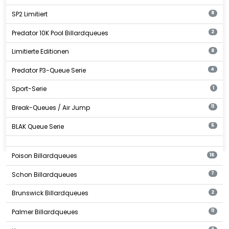
SP2 Limitiert
8
Predator 10K Pool Billardqueues
2
Limitierte Editionen
8
Predator P3-Queue Serie
4
Sport-Serie
1
Break-Queues / Air Jump
11
BLAK Queue Serie
5
Poison Billardqueues
16
Schon Billardqueues
7
Brunswick Billardqueues
2
Palmer Billardqueues
11