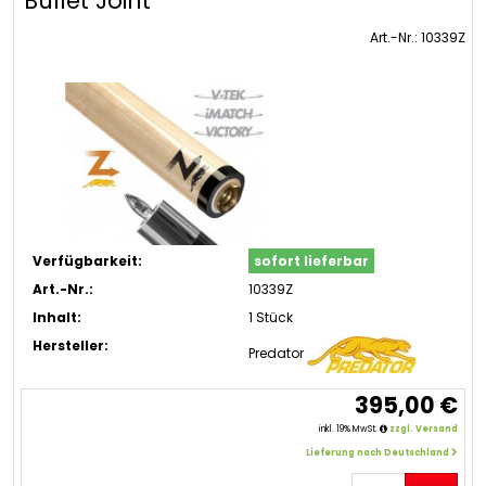
Bullet Joint***
Art.-Nr.: 10339Z
Verfügbarkeit:
sofort lieferbar
Art.-Nr.:
10339Z
Inhalt:
1 Stück
Hersteller:
Predator
395,00 €
inkl. 19% MwSt.
zzgl. Versand
Lieferung nach Deutschland