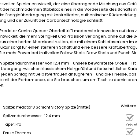
svollen Spieler entwickelt, der eine überragende Mischung aus Gefühl 
t der hochmodernen Stabilität eines in die Vorderseite des Schafts int
rke Energieübertragung mit kontrollierter, authentischer Rückmeldung 
tung und der Zukunft der Carbontechnologie schließt.
Predator Centro Queue-Oberteil trifft modernste Innovation auf das z
entwickelt, die mehr Steifigkeit und Präzision verlangen, ohne auf die 
aus einer harten Ahornkonstruktion, die mit einem Kohlefaserkern im v
ruktur sorgt für einen steiferen Schaft und eine bessere Kraftübertra
ie mehr Power bei kraftvollen Follow Shots, Draw Shots und Punch St
m Spitzendurchmesser von 12,4 mm - unsere bewährteste Größe - ist de
 Übergang zwischen klassischem Holzgefühl und fortschrittlicher Kar
, jeden Schlag mit Selbstvertrauen anzugreifen - und die Finesse, das S
 mit der Performance, die Sie brauchen, um am Tisch zu dominieren. 
on.
Weitere
Spitze: Predator 8 Schicht Victory Spitze (mittel)
Spitzendurchmesser: 12.4 mm
Taper: Pro
Kohle
Ferule Thermax