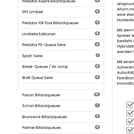
Predator Aspire Billardqueues
2
anspruch
Ahorn mi
SP2 Limitiert
8
eine sta
Holzleis
Predator 10K Pool Billardqueues
2
Mit dem 
Limitierte Editionen
8
Spieler 
besteht 
Predator P3-Queue Serie
4
Hybridst
werden S
Sport-Serie
1
Mit eine
Break-Queues / Air Jump
11
sicheren
Autorität
BLAK Queue Serie
5
Feedback
Innovati
Poison Billardqueues
16
Schon Billardqueues
7
Brunswick Billardqueues
2
Palmer Billardqueues
11