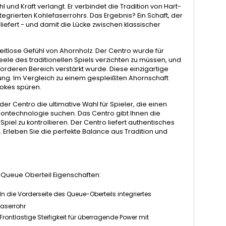
und Kraft verlangt. Er verbindet die Tradition von Hart-
egrierten Kohlefaserrohrs. Das Ergebnis? Ein Schaft, der
liefert - und damit die Lücke zwischen klassischer
eitlose Gefühl von Ahornholz. Der Centro wurde für
Seele des traditionellen Spiels verzichten zu müssen, und
orderen Bereich verstärkt wurde. Diese einzigartige
gung. Im Vergleich zu einem gespleißten Ahornschaft
rokes spüren.
r Centro die ultimative Wahl für Spieler, die einen
bontechnologie suchen. Das Centro gibt Ihnen die
piel zu kontrollieren. Der Centro liefert authentisches
Erleben Sie die perfekte Balance aus Tradition und
 Queue Oberteil Eigenschaften:
In die Vorderseite des Queue-Oberteils integriertes
faserrohr
Frontlastige Steifigkeit für überragende Power mit