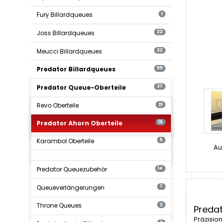
Fury Billardqueues
1
Joss Billardqueues
22
Meucci Billardqueues
32
Predator Billardqueues
99
Predator Queue-Oberteile
37
Revo Oberteile
21
Predator Ahorn Oberteile
16
Karambol Oberteile
5
Au
Predator Queuezubehör
14
Queueverlängerungen
7
Throne Queues
2
Predat
Präzisio