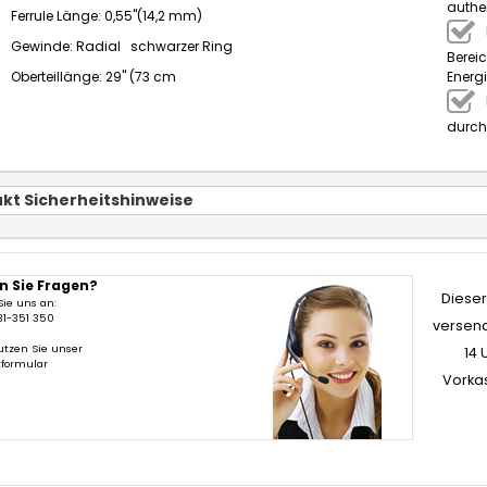
authe
Ferrule Länge: 0,55"(14,2 mm)
Gewinde: Radial schwarzer Ring
Bereic
Energ
Oberteillänge: 29" (73 cm
durch
kt Sicherheitshinweise
n Sie Fragen?
Dieser 
Sie uns an:
31-351 350
versend
utzen Sie unser
14 
tformular
Vorka