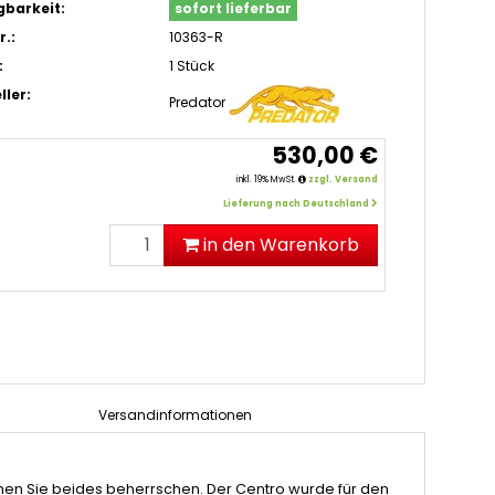
gbarkeit:
sofort lieferbar
r.:
10363-R
:
1 Stück
ller:
Predator
530,00 €
inkl. 19% MwSt.
zzgl. Versand
Lieferung nach Deutschland
in den Warenkorb
Versandinformationen
nen Sie beides beherrschen. Der Centro wurde für den