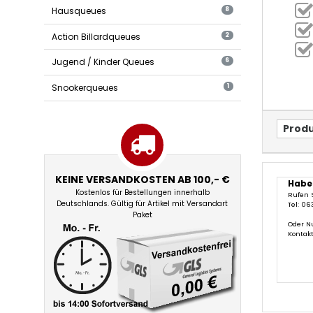
Hausqueues
8
Action Billardqueues
2
Jugend / Kinder Queues
6
Snookerqueues
1
Produ
KEINE VERSANDKOSTEN AB 100,- €
Habe
Kostenlos für Bestellungen innerhalb
Rufen 
Deutschlands. Gültig für Artikel mit Versandart
Tel: 06
Paket
Oder N
Kontak