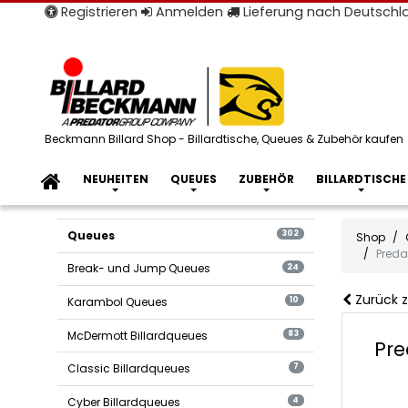
Registrieren
Anmelden
Lieferung nach Deutsch
Beckmann Billard Shop - Billardtische, Queues & Zubehör kaufen
NEUHEITEN
QUEUES
ZUBEHÖR
BILLARDTISCHE
Queues
302
Shop
Preda
Break- und Jump Queues
24
Zurück z
Karambol Queues
10
McDermott Billardqueues
83
Pre
Classic Billardqueues
7
Cyber Billardqueues
4