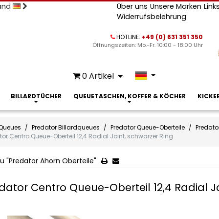
land
Über uns
Unsere Marken
Link
Widerrufsbelehrung
HOTLINE:
+49 (0) 631 351 350
Öffnungszeiten: Mo.-Fr. 10:00 - 18:00 Uhr
0
Artikel
BILLARDTÜCHER
QUEUETASCHEN, KOFFER & KÖCHER
KICKE
Queues
Predator Billardqueues
Predator Queue-Oberteile
Predato
tor Centro Queue-Oberteil 12,4 Radial Joint, schwarzer Ring
u "Predator Ahorn Oberteile"
dator Centro Queue-Oberteil 12,4 Radial J