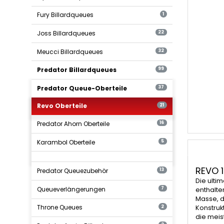
Fury Billardqueues
1
Joss Billardqueues
22
Meucci Billardqueues
32
Predator Billardqueues
99
Predator Queue-Oberteile
37
Revo Oberteile
21
Predator Ahorn Oberteile
16
Karambol Oberteile
5
REVO 
Predator Queuezubehör
13
Die ulti
Queueverlängerungen
7
enthalte
Masse, d
Throne Queues
2
Konstruk
die meis