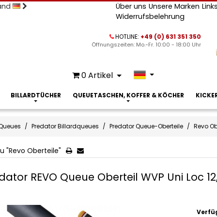
land
Über uns
Unsere Marken
Link
Widerrufsbelehrung
HOTLINE:
+49 (0) 631 351 350
Öffnungszeiten: Mo.-Fr. 10:00 - 18:00 Uhr
0
Artikel
BILLARDTÜCHER
QUEUETASCHEN, KOFFER & KÖCHER
KICKE
Queues
Predator Billardqueues
Predator Queue-Oberteile
Revo Ob
u "Revo Oberteile"
dator REVO Queue Oberteil WVP Uni Loc 1
Verfü