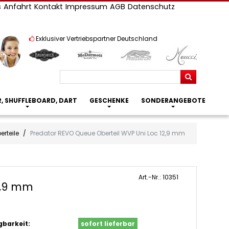
s
Anfahrt
Kontakt
Impressum
AGB
Datenschutz
Exklusiver Vertriebspartner Deutschland
Suchen
R, SHUFFLEBOARD, DART
GESCHENKE
SONDERANGEBOTE
erteile
Predator REVO Queue Oberteil WVP Uni Loc 12,9 mm
Art.-Nr.: 10351
2,9 mm
gbarkeit:
sofort lieferbar