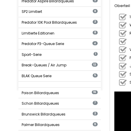
Predator Aspire Billardqueues
2
Oberteil
SP2 Limitiert
8
Predator 10K Pool Billardqueues
2
Limitierte Editionen
8
Predator P3-Queue Serie
4
Sport-Serie
1
Break-Queues / Air Jump
12
BLAK Queue Serie
5
Poison Billardqueues
16
Schon Billardqueues
7
Brunswick Billardqueues
2
Palmer Billardqueues
11