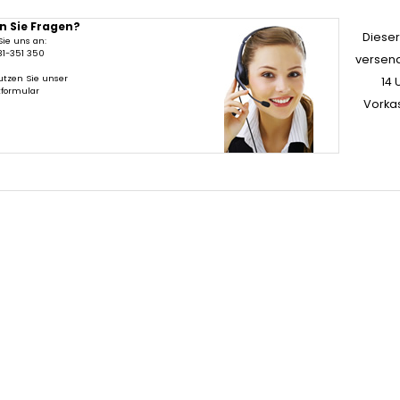
n Sie Fragen?
Dieser 
Sie uns an:
31-351 350
versend
utzen Sie unser
14 
tformular
Vorka