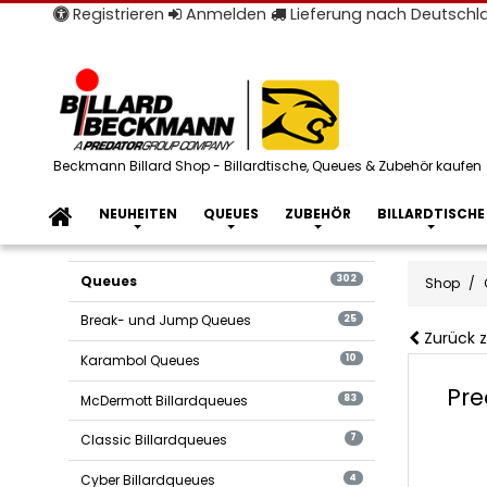
Registrieren
Anmelden
Lieferung nach Deutsch
Beckmann Billard Shop - Billardtische, Queues & Zubehör kaufen
NEUHEITEN
QUEUES
ZUBEHÖR
BILLARDTISCHE
Queues
302
Shop
Break- und Jump Queues
25
Zurück z
Karambol Queues
10
Pre
McDermott Billardqueues
83
Classic Billardqueues
7
Cyber Billardqueues
4