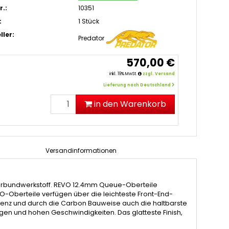
r.:
10351
:
1 Stück
ller:
Predator
570,00 €
inkl. 19% MwSt.
zzgl. Versand
Lieferung nach Deutschland
in den Warenkorb
Versandinformationen
-Verbundwerkstoff. REVO 12.4mm Queue-Oberteile
O-Oberteile verfügen über die leichteste Front-End-
stenz und durch die Carbon Bauweise auch die haltbarste
igen und hohen Geschwindigkeiten. Das glatteste Finish,