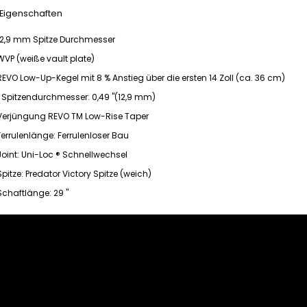
 Eigenschaften
12,9 mm Spitze Durchmesser
WVP (weiße vault plate)
REVO Low-Up-Kegel mit 8 % Anstieg über die ersten 14 Zoll (ca. 36 cm)
Spitzendurchmesser: 0,49 "(12,9 mm)
Verjüngung REVO TM Low-Rise Taper
Ferrulenlänge: Ferrulenloser Bau
Joint: Uni-Loc ® Schnellwechsel
Spitze: Predator Victory Spitze (weich)
Schaftlänge: 29 "