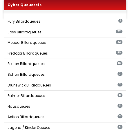
Cyber Queuesets
Fury Billardqueues
1
Joss Billardqueues
22
Meucci Billardqueues
32
Predator Billardqueues
99
Poison Billardqueues
16
Schon Billardqueues
7
Brunswick Billardqueues
2
Palmer Billardqueues
11
Hausqueues
8
Action Billardqueues
2
Jugend / Kinder Queues
6