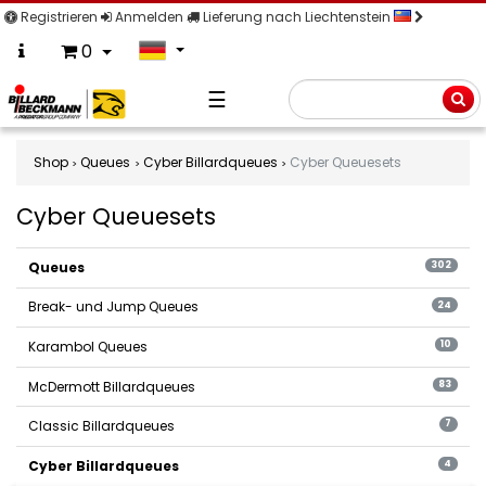
Registrieren
Anmelden
Lieferung nach Liechtenstein
0
☰
Suche
Shop
Queues
Cyber Billardqueues
Cyber Queuesets
Cyber Queuesets
Cyber
Queuesets
Queues
302
Break- und Jump Queues
24
Karambol Queues
10
McDermott Billardqueues
83
Classic Billardqueues
7
Cyber Billardqueues
4