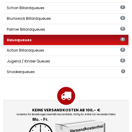
Schon Billardqueues
7
Brunswick Billardqueues
2
Palmer Billardqueues
11
Hausqueues
8
Action Billardqueues
2
Jugend / Kinder Queues
6
Snookerqueues
1
KEINE VERSANDKOSTEN AB 100,- €
Kostenlos für Bestellungen innerhalb Deutschlands. Gültig für Artikel mit Versandart Paket