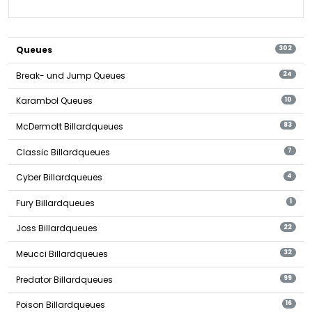
Queues
302
Break- und Jump Queues
24
Karambol Queues
10
McDermott Billardqueues
83
Classic Billardqueues
7
Cyber Billardqueues
4
Fury Billardqueues
1
Joss Billardqueues
22
Meucci Billardqueues
32
Predator Billardqueues
99
Poison Billardqueues
16