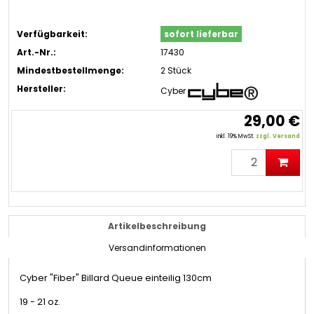
Verfügbarkeit:
sofort lieferbar
Art.-Nr.:
17430
Mindestbestellmenge:
2 Stück
Hersteller:
Cyber
29,00 €
inkl. 19% MwSt.
zzgl. Versand
Artikelbeschreibung
Versandinformationen
Cyber "Fiber" Billard Queue einteilig 130cm
19 - 21 oz.