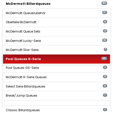
McDermott Billardqueues
83
McDermott Queuezubehör
17
Oberteile McDermott
9
McDermott Queue Sets
3
McDermott Lucky-Serie
12
McDermott Star-Serie
1
Pool Queues G-Serie
20
Pool Queues GS-Serie
3
McDermott H-Serie Queues
9
Select Serie Billardqueues
4
Break/Jump Queues
7
Classic Billardqueues
7