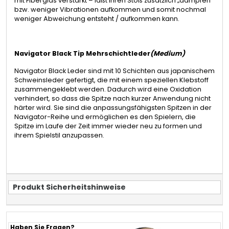
mit Fiberglas verstärkt – läßt Ihren Stoß zusätzlich „dämpfen“
bzw. weniger Vibrationen aufkommen und somit nochmal
weniger Abweichung entsteht / aufkommen kann.
Navigator Black Tip Mehrschichtleder
(Medium)
Navigator Black Leder sind mit 10 Schichten aus japanischem
Schweinsleder gefertigt, die mit einem speziellen Klebstoff
zusammengeklebt werden. Dadurch wird eine Oxidation
verhindert, so dass die Spitze nach kurzer Anwendung nicht
härter wird. Sie sind die anpassungsfähigsten Spitzen in der
Navigator-Reihe und ermöglichen es den Spielern, die
Spitze im Laufe der Zeit immer wieder neu zu formen und
ihrem Spielstil anzupassen.
Produkt Sicherheitshinweise
Haben Sie Fragen?