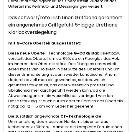
Beize ist auf biologischer Basis hergestellt. Zudem ist das
Unterteil mit Perlmutt- und Messingringen verziert.
Das schwarz/rote Irish Linen Griffband garantiert
ein angenehmes Griffgefühl. 5-lagige Urethane
Klarlackversiegelung
mit G-Core Oberteil ausgestattet:
Diese neue Oberteil-Technologie
G-CORE
stabilisiert bzw.
versteift das Oberteil um ca. 65% da ein Fiberglas das Holz
im Inneren des Oberteils stärkt. Das Fiberglas ummantelt
einen massiven Holzkern in der Mitte des Oberteils und um
dieser Ummantelung ist dann wieder kanadischer Ahorn,
dadurch erzielt man ein gewohntes, solides, weich
gefühltes Stoßgefühl, das aber wesentlich präziser und
vibrationsärmer durchgeführt werden kann, da die
Abweichungen um ein wesentliches verringert wurden.
Diese Stärkung ist auch nur im oberen Bereich des Oberteils
nötig; ca. 12 – 15 cm vom Leder her gesehen!
Die zusätzlich angewandte
CT-Technologie
die
Ummantelung des massiven Holzkerns bis unter das
Klebeleder zu führen; - damit ist die komplette Ferrule innen