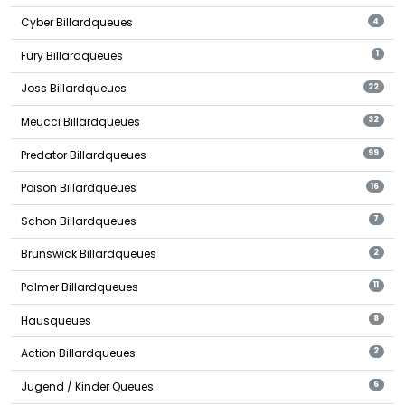
Cyber Billardqueues
4
Fury Billardqueues
1
Joss Billardqueues
22
Meucci Billardqueues
32
Predator Billardqueues
99
Poison Billardqueues
16
Schon Billardqueues
7
Brunswick Billardqueues
2
Palmer Billardqueues
11
Hausqueues
8
Action Billardqueues
2
Jugend / Kinder Queues
6