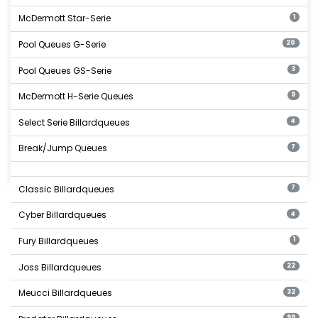
McDermott Star-Serie
1
Pool Queues G-Serie
20
Pool Queues GS-Serie
3
McDermott H-Serie Queues
9
Select Serie Billardqueues
4
Break/Jump Queues
7
Classic Billardqueues
7
Cyber Billardqueues
4
Fury Billardqueues
1
Joss Billardqueues
22
Meucci Billardqueues
32
99