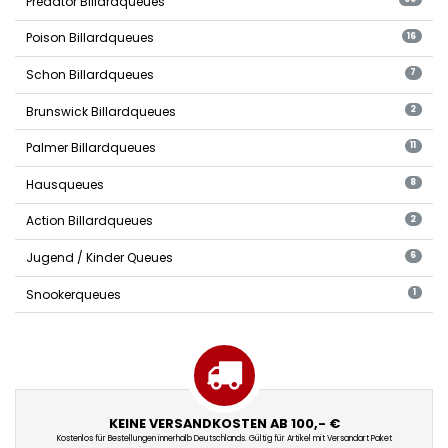
Predator Billardqueues
Poison Billardqueues
16
Schon Billardqueues
7
Brunswick Billardqueues
2
Palmer Billardqueues
11
Hausqueues
8
Action Billardqueues
2
Jugend / Kinder Queues
6
Snookerqueues
1
KEINE VERSANDKOSTEN AB 100,- €
Kostenlos für Bestellungen innerhalb Deutschlands. Gültig für Artikel mit Versandart Paket