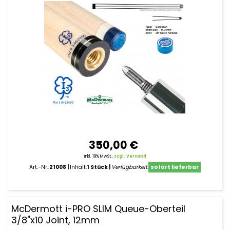
350,00 €
inkl. 19% MwSt.,
zzgl. Versand
Art.-Nr.:
21008
Inhalt:
1 Stück
Verfügbarkeit:
sofort lieferbar
McDermott i-PRO SLIM Queue-Oberteil
3/8"x10 Joint, 12mm