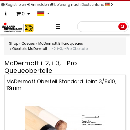
Registrieren
Anmelden
Lieferung nach Deutschland
0
☰
Suche
Shop
Queues
McDermott Billardqueues
Oberteile McDermott
i-2, i-3, i-Pro Oberteile
McDermott i-2, i-3, i-Pro
Queueoberteile
McDermott
McDermott Oberteil Standard Joint 3/8x10,
i-
13mm
2,
i-
3,
i-
Pro
Queueoberteile