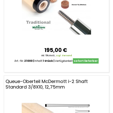
195,00 €
inkl. 19% MwSt.,
zzgl. Versand
Art.-Nr.:
21000
Inhalt:
1 Stück
Verfügbarkeit:
sofort lieferbar
Queue-Oberteil McDermott i-2 Shaft
Standard 3/8X10, 12,75mm