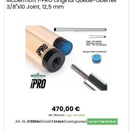
McDermott i-PRO Original Queue-Oberteil
3/8"x10 Joint, 12,5 mm
470,00 €
inkl. 19% MwSt.,
zzgl. Versand
Art.-Nr.:
21003M
Inhalt:
1 Stück
Verfügbarkeit:
sofort lieferbar