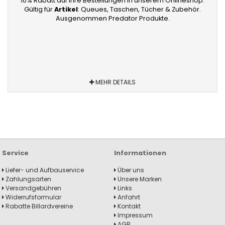
10% Rabatt auf Ihre Bestellungen in unserem Onlineshop.
Gültig für
Artikel
: Queues, Taschen, Tücher & Zubehör.
Ausgenommen Predator Produkte.
MEHR DETAILS
Service
Informationen
Liefer- und Aufbauservice
Über uns
Zahlungsarten
Unsere Marken
Versandgebühren
Links
Widerrufsformular
Anfahrt
Rabatte Billardvereine
Kontakt
Impressum
AGB