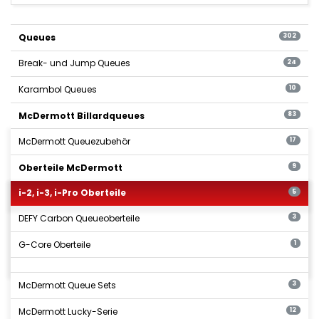
Queues
302
Break- und Jump Queues
24
Karambol Queues
10
McDermott Billardqueues
83
McDermott Queuezubehör
17
Oberteile McDermott
9
i-2, i-3, i-Pro Oberteile
5
DEFY Carbon Queueoberteile
3
G-Core Oberteile
1
McDermott Queue Sets
3
McDermott Lucky-Serie
12