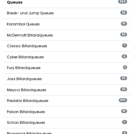
Queues
303
Break- und Jump Queues
25
Karambol Queues
10
McDermott Billardqueues
83
Classic Billardqueues
7
Cyber Billardqueues
4
Fury Billardqueues
1
Joss Billardqueues
22
Meucci Billardqueues
32
Predator Billardqueues
100
Poison Billardqueues
16
Schon Billardqueues
7
Brunswick Billardqueues
2