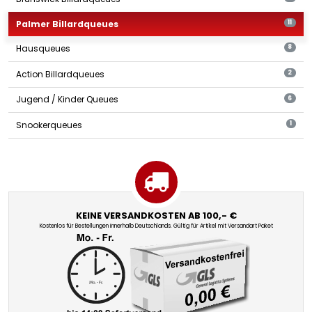
Palmer Billardqueues
11
Hausqueues
8
Action Billardqueues
2
Jugend / Kinder Queues
6
Snookerqueues
1
KEINE VERSANDKOSTEN AB 100,- €
Kostenlos für Bestellungen innerhalb Deutschlands. Gültig für Artikel mit Versandart Paket