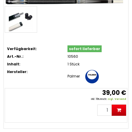
Verfügbarkeit:
sofort lieferbar
Art.-Nr.:
10560
Inhalt:
1 Stück
Hersteller:
Palmer
39,00 €
inkl. 19% MwSt.
zzgl. Versand