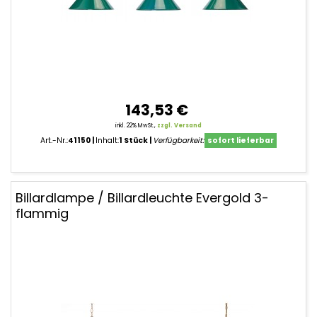
143,53 €
inkl. 22% MwSt.,
zzgl. Versand
Art.-Nr.:
41150
Inhalt:
1 Stück
Verfügbarkeit:
sofort lieferbar
Billardlampe / Billardleuchte Evergold 3-
flammig