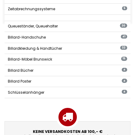
Zeitabrechnungssysteme
5
Queueständer, Queuehalter
30
Billard-Handschuhe
41
Billardkleidung & Handtücher
32
Billard-Möbel Brunswick
15
Billard Bücher
4
Billard Poster
4
Schlüsselanhänger
4
KEINE VERSANDKOSTEN AB 100,- €