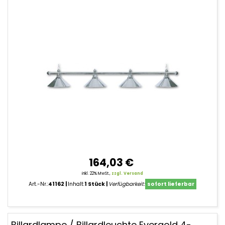
164,03 €
inkl. 22% MwSt.,
zzgl. Versand
Art.-Nr.:
41162
Inhalt:
1 Stück
Verfügbarkeit:
sofort lieferbar
Billardlampe / Billardleuchte Evergold 4-