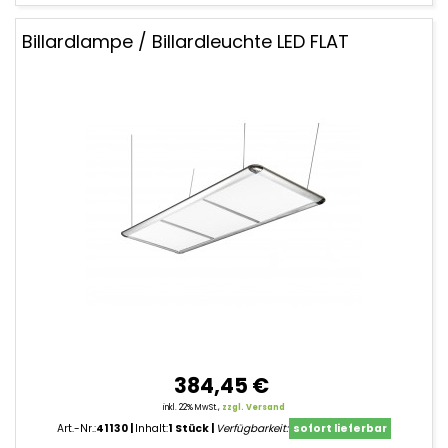
Billardlampe / Billardleuchte LED FLAT
384,45 €
inkl. 22% MwSt.,
zzgl. Versand
Art.-Nr.:
41130
Inhalt:
1 Stück
Verfügbarkeit:
sofort lieferbar