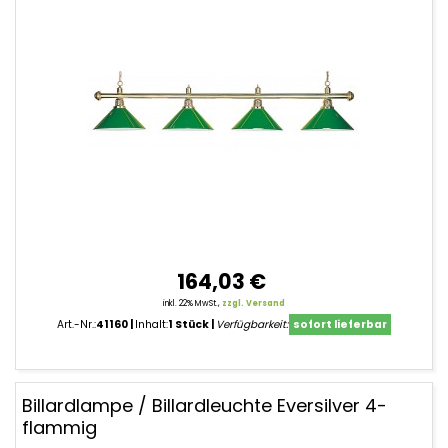
164,03 €
inkl. 22% MwSt.,
zzgl. Versand
Art.-Nr.:
41160
Inhalt:
1 Stück
Verfügbarkeit:
sofort lieferbar
Billardlampe / Billardleuchte Eversilver 4-
flammig