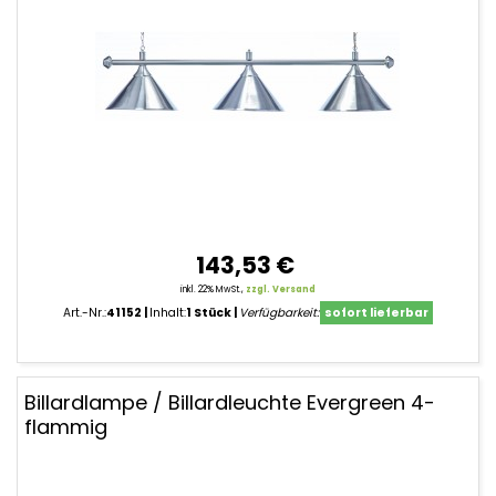
143,53 €
inkl. 22% MwSt.,
zzgl. Versand
Art.-Nr.:
41152
Inhalt:
1 Stück
Verfügbarkeit:
sofort lieferbar
Billardlampe / Billardleuchte Evergreen 4-
flammig