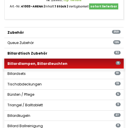
inkl. 22% MwSt.,
zzgl. Versand
Art.-Nr.:
41003-ARENA
Inhalt:
1 Stück
Verfügbarkeit:
sofort lieferbar
Zubehör
350
Queue Zubehör
135
Billardtisch Zubehör
92
Billardlampen, Billardleuchten
9
Billardsets
10
Tischabdeckungen
19
Bürsten / Pflege
5
Triangel / Balltablett
9
Billardkugeln
27
Billard Ballreinigung
8