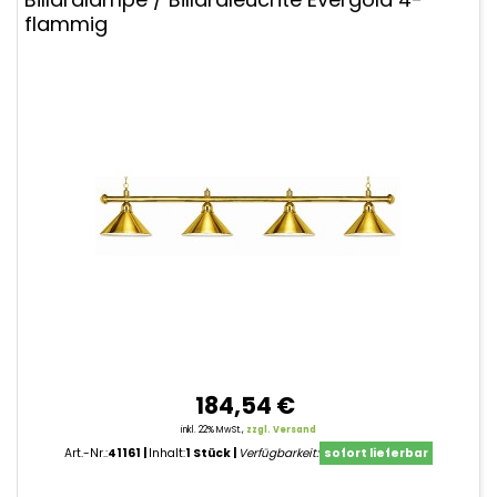
flammig
184,54 €
inkl. 22% MwSt.,
zzgl. Versand
Art.-Nr.:
41161
Inhalt:
1 Stück
Verfügbarkeit:
sofort lieferbar