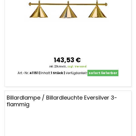
143,53 €
inkl. 22% MwSt.,
zzgl. Versand
Art.-Nr.:
41151
Inhalt:
1 Stück
Verfügbarkeit:
sofort lieferbar
Billardlampe / Billardleuchte Eversilver 3-
flammig