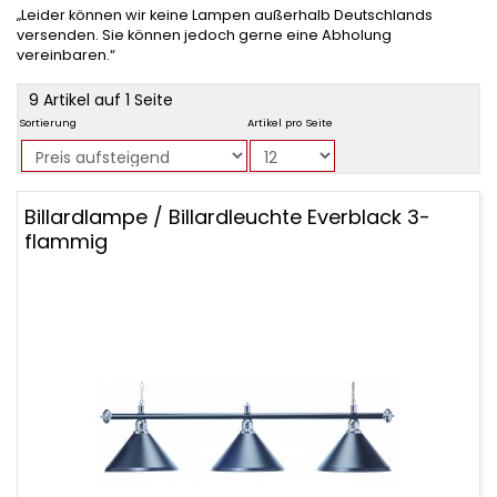
„Leider können wir keine Lampen außerhalb Deutschlands
versenden. Sie können jedoch gerne eine Abholung
vereinbaren.“
product
9 Artikel auf 1 Seite
filter
Sortierung
Artikel pro Seite
Billardlampen,
Billardlampe / Billardleuchte Everblack 3-
Billardtisch
flammig
Beleuchtung,
Billardleuchten.