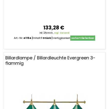
133,28 €
inkl. 22% MwSt.,
zzgl. Versand
Art.-Nr.:
41154
Inhalt:
1 Stück
Verfügbarkeit:
sofort lieferbar
Billardlampe / Billardleuchte Evergreen 3-
flammig