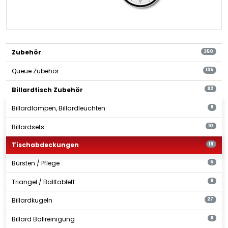
Zubehör
350
Queue Zubehör
135
Billardtisch Zubehör
92
Billardlampen, Billardleuchten
9
Billardsets
10
Tischabdeckungen
19
Bürsten / Pflege
5
Triangel / Balltablett
9
Billardkugeln
27
Billard Ballreinigung
8