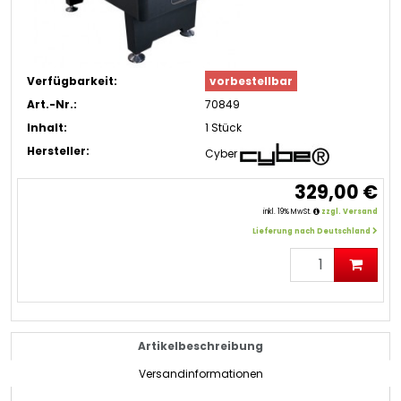
Verfügbarkeit:
vorbestellbar
Art.-Nr.:
70849
Inhalt:
1 Stück
Hersteller:
Cyber
329,00 €
inkl. 19% MwSt.
zzgl. Versand
Lieferung nach Deutschland
Artikelbeschreibung
Versandinformationen