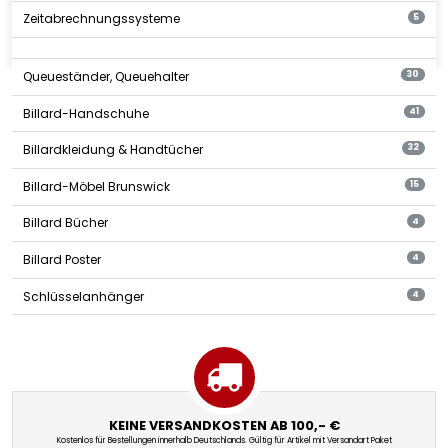
Zeitabrechnungssysteme
5
Queueständer, Queuehalter
30
Billard-Handschuhe
41
Billardkleidung & Handtücher
32
Billard-Möbel Brunswick
15
Billard Bücher
4
Billard Poster
4
Schlüsselanhänger
4
KEINE VERSANDKOSTEN AB 100,- €
Kostenlos für Bestellungen innerhalb Deutschlands. Gültig für Artikel mit Versandart Paket