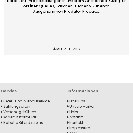
Rabatt auf Ihre Bestellungen in unserem Onlineshop. Gültig für
Artikel
: Queues, Taschen, Tücher & Zubehör.
Ausgenommen Predator Produkte.
MEHR DETAILS
Service
Informationen
Liefer- und Aufbauservice
Über uns
Zahlungsarten
Unsere Marken
Versandgebühren
Links
Widerrufsformular
Anfahrt
Rabatte Billardvereine
Kontakt
Impressum