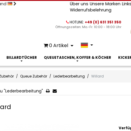
land
Über uns
Unsere Marken
Link
Widerrufsbelehrung
HOTLINE:
+49 (0) 631 351 350
Öffnungszeiten: Mo.-Fr. 10:00 - 18:00 Uhr
0
Artikel
BILLARDTÜCHER
QUEUETASCHEN, KOFFER & KÖCHER
KICKE
Zubehör
Queue Zubehör
Lederbearbeitung
Willard
u "Lederbearbeitung"
lard
Verfü