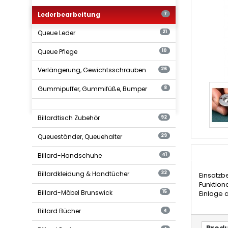
Lederbearbeitung
7
Queue Leder
21
Queue Pflege
10
Verlängerung, Gewichtsschrauben
26
Gummipuffer, Gummifüße, Bumper
8
Billardtisch Zubehör
92
Queueständer, Queuehalter
29
Billard-Handschuhe
41
Billardkleidung & Handtücher
32
Einsatzb
Funktion
Billard-Möbel Brunswick
15
Einlage a
Billard Bücher
4