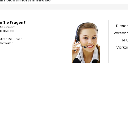
kt Sicherheitshinweise
n Sie Fragen?
Dieser 
Sie uns an:
31-351 350
versend
utzen Sie unser
14 
tformular
Vorka