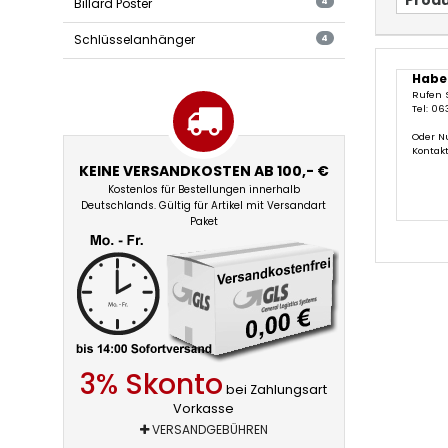
Produ
Billard Poster
4
Schlüsselanhänger
4
Habe
Rufen 
Tel: 06
Oder N
Kontak
KEINE VERSANDKOSTEN AB 100,- €
Kostenlos für Bestellungen innerhalb
Deutschlands. Gültig für Artikel mit Versandart
Paket
3% Skonto
bei Zahlungsart
Vorkasse
VERSANDGEBÜHREN