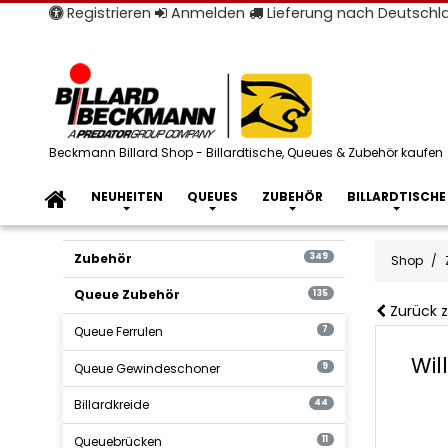
Registrieren
Anmelden
Lieferung nach Deutsch
Beckmann Billard Shop - Billardtische, Queues & Zubehör kaufen
NEUHEITEN
QUEUES
ZUBEHÖR
BILLARDTISCHE
Zubehör
349
Shop
Queue Zubehör
135
Zurück z
Queue Ferrulen
7
Wil
Queue Gewindeschoner
9
Billardkreide
44
Queuebrücken
11