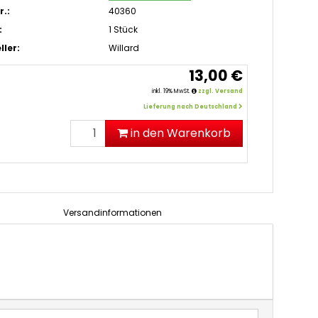
r.:
40360
:
1 Stück
ller:
Willard
13,00 €
inkl. 19% MwSt.
zzgl. Versand
Lieferung nach Deutschland
in den Warenkorb
Versandinformationen