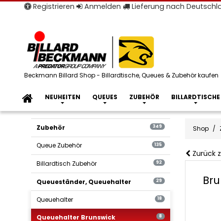
Registrieren
Anmelden
Lieferung nach Deutsch
Beckmann Billard Shop - Billardtische, Queues & Zubehör kaufen
NEUHEITEN
QUEUES
ZUBEHÖR
BILLARDTISCHE
Zubehör
349
Shop
Queue Zubehör
135
Zurück z
Billardtisch Zubehör
92
Bru
Queueständer, Queuehalter
29
Queuehalter
18
Queuehalter Brunswick
8