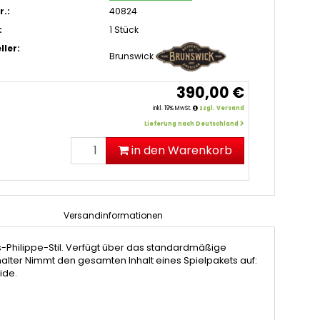
r.:
40824
:
1 Stück
ller:
Brunswick
390,00 €
inkl. 19% MwSt.
zzgl. Versand
Lieferung nach Deutschland
in den Warenkorb
Versandinformationen
-Philippe-Stil. Verfügt über das standardmäßige
er Nimmt den gesamten Inhalt eines Spielpakets auf:
ide.