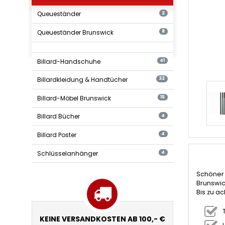
Queueständer
2
Queueständer Brunswick
8
Billard-Handschuhe
41
Billardkleidung & Handtücher
32
Billard-Möbel Brunswick
15
Billard Bücher
4
Billard Poster
4
Schlüsselanhänger
4
Schöner 
Brunswic
Bis zu ac
KEINE VERSANDKOSTEN AB 100,- €