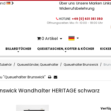
land
Über uns
Unsere Marken
Link
Widerrufsbelehrung
HOTLINE:
+49 (0) 631 351 350
Öffnungszeiten: Mo.-Fr. 10:00 - 18:00 Uhr
0
Artikel
BILLARDTÜCHER
QUEUETASCHEN, KOFFER & KÖCHER
KICKE
Zubehör
Queueständer, Queuehalter
Queuehalter Brunswick
Brun
u "Queuehalter Brunswick"
nswick Wandhalter HERITAGE schwarz
Verfü