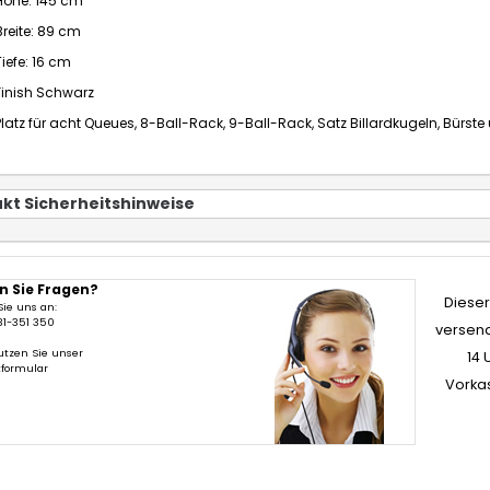
Höhe: 145 cm
Breite: 89 cm
Tiefe: 16 cm
Finish Schwarz
Platz für acht Queues, 8-Ball-Rack, 9-Ball-Rack, Satz Billardkugeln, Bürste
kt Sicherheitshinweise
n Sie Fragen?
Dieser 
Sie uns an:
31-351 350
versend
utzen Sie unser
14 
tformular
Vorka