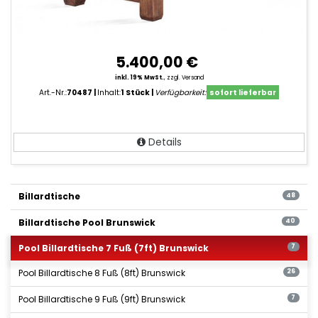
5.400,00 €
inkl. 19% MwSt.
,
zzgl. Versand
Art.-Nr.:
70487
Inhalt:
1 Stück
Verfügbarkeit:
sofort lieferbar
Details
Billardtische
48
Billardtische Pool Brunswick
40
Pool Billardtische 7 Fuß (7ft) Brunswick
7
Pool Billardtische 8 Fuß (8ft) Brunswick
26
Pool Billardtische 9 Fuß (9ft) Brunswick
7