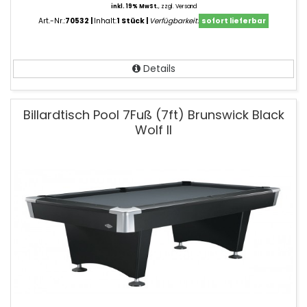
inkl. 19% MwSt.
,
zzgl. Versand
Art.-Nr.:
70532
Inhalt:
1 Stück
Verfügbarkeit:
sofort lieferbar
Details
Billardtisch Pool 7Fuß (7ft) Brunswick Black
Wolf II