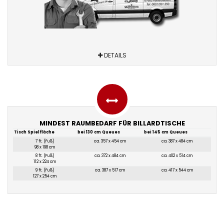
DETAILS
MINDEST RAUMBEDARF FÜR BILLARDTISCHE
Tisch Spielfläche
bei 130 cm Queues
bei 145 cm Queues
7 ft. (Fuß)
ca. 357 x 454 cm
ca. 387 x 484 cm
98 x 198 cm
8 ft. (Fuß)
ca. 372 x 484 cm
ca. 402 x 514 cm
112 x 224 cm
9 ft. (Fuß)
ca. 387 x 517 cm
ca. 417 x 544 cm
127 x 254 cm