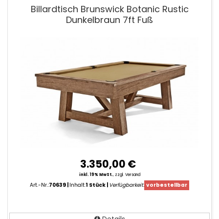
Billardtisch Brunswick Botanic Rustic
Dunkelbraun 7ft Fuß
3.350,00 €
inkl. 19% MwSt.
,
zzgl. Versand
Art.-Nr.:
70639
Inhalt:
1 Stück
Verfügbarkeit:
vorbestellbar