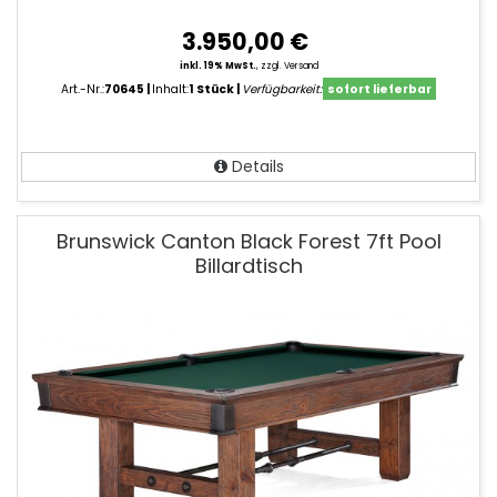
3.950,00 €
inkl. 19% MwSt.
,
zzgl. Versand
Art.-Nr.:
70645
Inhalt:
1 Stück
Verfügbarkeit:
sofort lieferbar
Details
Brunswick Canton Black Forest 7ft Pool
Billardtisch