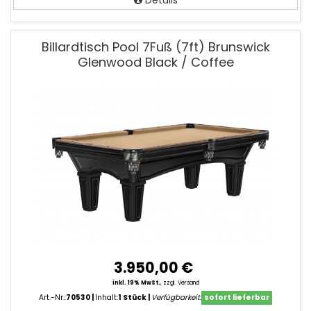
Details
Billardtisch Pool 7Fuß (7ft) Brunswick
Glenwood Black / Coffee
3.950,00 €
inkl. 19% MwSt.
,
zzgl. Versand
Art.-Nr.:
70530
Inhalt:
1 Stück
Verfügbarkeit:
sofort lieferbar