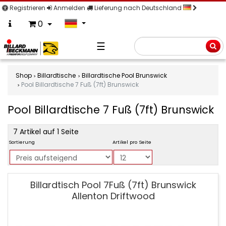
Registrieren
Anmelden
Lieferung nach Deutschland
0
☰
Suche
Shop
Billardtische
Billardtische Pool Brunswick
Pool Billardtische 7 Fuß (7ft) Brunswick
Pool Billardtische 7 Fuß (7ft) Brunswick
product
7 Artikel auf 1 Seite
filter
Sortierung
Artikel pro Seite
Pool
Billardtisch Pool 7Fuß (7ft) Brunswick
Billardtische
Allenton Driftwood
7
Fuß
(7ft)