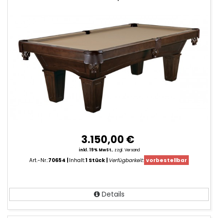
3.150,00 €
inkl. 19% MwSt.
,
zzgl. Versand
Art.-Nr.:
70654
Inhalt:
1 Stück
Verfügbarkeit:
vorbestellbar
Details