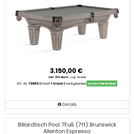
Brunswick
3.150,00 €
inkl. 19% MwSt.
,
zzgl. Versand
Art.-Nr.:
70653
Inhalt:
1 Stück
Verfügbarkeit:
sofort lieferbar
Details
Billardtisch Pool 7Fuß (7ft) Brunswick
Allenton Espresso