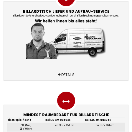
BILLARDTISCH LIEFER UND AUFBAU-SERVICE
Billardtisch Liefer und Aufbau-Service fachgerecht durch Billard Beckmann geschultes Personal.
DETAILS
MINDEST RAUMBEDARF FÜR BILLARDTISCHE
Tisch Spielfläche
bei 130 cm Queues
bei 145 cm Queues
7 ft. (Fuß)
ca. 357 x 454 cm
ca. 387 x 484 cm
98 x 198 cm