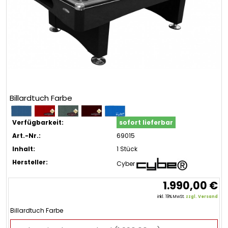
Billardtuch Farbe
Verfügbarkeit:
sofort lieferbar
Art.-Nr.:
69015
Inhalt:
1 Stück
Hersteller:
Cyber
1.990,00 €
inkl. 19% MwSt.
zzgl. Versand
Billardtuch Farbe