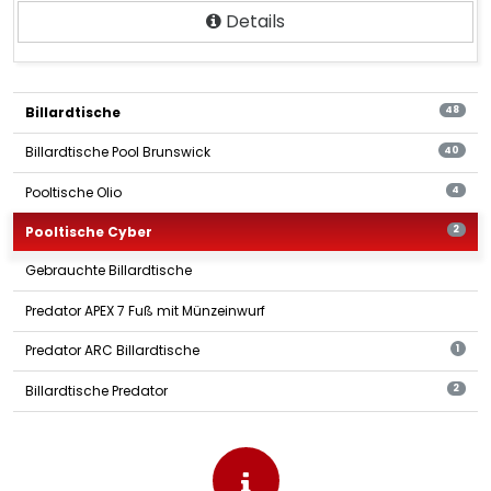
Details
Billardtische
48
Billardtische Pool Brunswick
40
Pooltische Olio
4
Pooltische Cyber
2
Gebrauchte Billardtische
Predator APEX 7 Fuß mit Münzeinwurf
Predator ARC Billardtische
1
Billardtische Predator
2