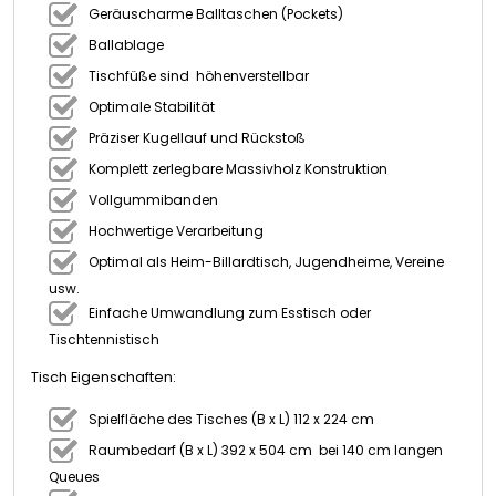
Geräuscharme Balltaschen (Pockets)
Ballablage
Tischfüße sind höhenverstellbar
Optimale Stabilität
Präziser Kugellauf und Rückstoß
Komplett zerlegbare Massivholz Konstruktion
Vollgummibanden
Hochwertige Verarbeitung
Optimal als Heim-Billardtisch, Jugendheime, Vereine
usw.
Einfache Umwandlung zum Esstisch oder
Tischtennistisch
Tisch Eigenschaften:
Spielfläche des Tisches (B x L) 112 x 224 cm
Raumbedarf (B x L) 392 x 504 cm bei 140 cm langen
Queues