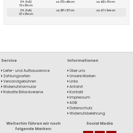
8 ft. (Fuß)
ca. 372 x 484 cm
ca. 402 x 514 cm
112 x 224 cm
9 ft. (Fuß)
ca. 387 x 517 cm
ca. 417 x 544 cm
127 x 254 cm
Service
Informationen
Liefer- und Aufbauservice
Über uns
Zahlungsarten
Unsere Marken
Versandgebühren
Links
Widerrufsformular
Anfahrt
Rabatte Billardvereine
Kontakt
Impressum
AGB
Datenschutz
Widerrufsbelehrung
Weiterhin führen wir noch
Social Media
folgende Marken: