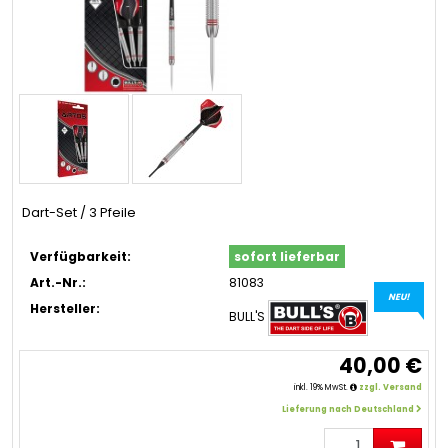
Dart-Set / 3 Pfeile
Verfügbarkeit:
sofort lieferbar
Art.-Nr.:
81083
NEU!
Hersteller:
BULL'S
40,00 €
inkl. 19% MwSt.
zzgl. Versand
Lieferung nach Deutschland