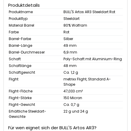
Produktdetails
Produktname
BULL'S Artos AR3 Steeldart Rot
Produkttyp
Steeldart
Material Barrel
80% Wolfram
Farbe
Rot
Barrel-Farbe
Silber
Barrel-Länge
49 mm
Barrel-Durchmesser
6,9 mm
Schaft
Poly-Schaft mit Aluminium-Ring
Schaftlänge
48 mm
Schaftgewicht
Ca. 1,2 g
Flight
metrixx Flight, Standard A-
Shape
Flight-Fläche
47,033 cm²
Flight-Stärke
150 Micron
Flight-Gewicht
Ca. 0,7 g
Erhältliche Steeldart-
22 g und 24 g
Gewichte
Für wen eignet sich der BULL'S Artos AR3?