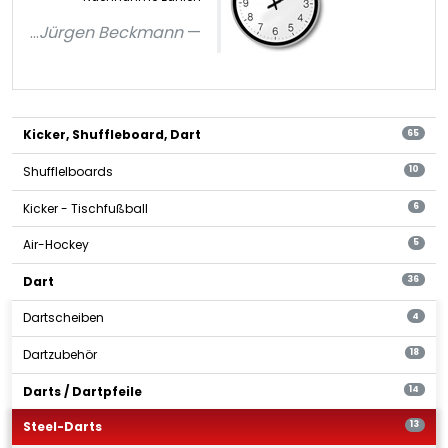
...
Jürgen Beckmann
Kicker, Shuffleboard, Dart
65
Shufflelboards
10
Kicker - Tischfußball
6
Air-Hockey
5
Dart
36
Dartscheiben
4
Dartzubehör
18
Darts / Dartpfeile
14
Steel-Darts
13