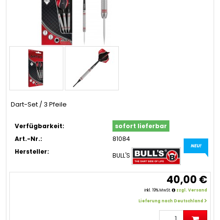
Dart-Set / 3 Pfeile
Verfügbarkeit:
sofort lieferbar
Art.-Nr.:
81084
NEU!
Hersteller:
BULL'S
40,00 €
inkl. 19% MwSt.
zzgl. Versand
Lieferung nach Deutschland