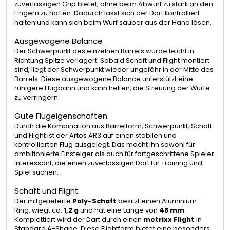
zuverlässigen Grip bietet, ohne beim Abwurf zu stark an den
Fingern zu haften. Dadurch lässt sich der Dart kontrolliert
halten und kann sich beim Wurf sauber aus der Hand lösen.
Ausgewogene Balance
Der Schwerpunkt des einzelnen Barrels wurde leicht in
Richtung Spitze verlagert. Sobald Schaft und Flight montiert
sind, liegt der Schwerpunkt wieder ungefähr in der Mitte des
Barrels. Diese ausgewogene Balance unterstützt eine
ruhigere Flugbahn und kann helfen, die Streuung der Würfe
zu verringern.
Gute Flugeigenschaften
Durch die Kombination aus Barrelform, Schwerpunkt, Schaft
und Flight ist der Artos AR3 auf einen stabilen und
kontrollierten Flug ausgelegt. Das macht ihn sowohl für
ambitionierte Einsteiger als auch für fortgeschrittene Spieler
interessant, die einen zuverlässigen Dart für Training und
Spiel suchen.
Schaft und Flight
Der mitgelieferte
Poly-Schaft
besitzt einen Aluminium-
Ring, wiegt ca.
1,2 g
und hat eine Länge von
48 mm
.
Komplettiert wird der Dart durch einen
metrixx Flight
in
Standard A-Shape. Diese Flightform bietet eine besonders