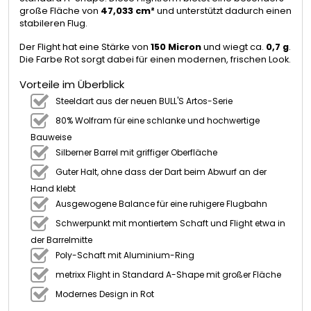
große Fläche von
47,033 cm²
und unterstützt dadurch einen
stabileren Flug.
Der Flight hat eine Stärke von
150 Micron
und wiegt ca.
0,7 g
.
Die Farbe Rot sorgt dabei für einen modernen, frischen Look.
Vorteile im Überblick
Steeldart aus der neuen BULL'S Artos-Serie
80% Wolfram für eine schlanke und hochwertige
Bauweise
Silberner Barrel mit griffiger Oberfläche
Guter Halt, ohne dass der Dart beim Abwurf an der
Hand klebt
Ausgewogene Balance für eine ruhigere Flugbahn
Schwerpunkt mit montiertem Schaft und Flight etwa in
der Barrelmitte
Poly-Schaft mit Aluminium-Ring
metrixx Flight in Standard A-Shape mit großer Fläche
Modernes Design in Rot