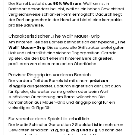
Der Barrel besteht aus
90% Wolfram
. Wolfram ist im
Dartsport besonders beliebt, weil es ein hohes Gewicht bei
vergleichsweise schlanker Form ermöglicht. Dadurch liegt
der Dart angenehm in der Hand und bietet eine kompakte,
präzise Bauweise.
Charakteristischer „The Wall“ Mauer-Grip
Am hinteren Teil des Barrels befindet sich der typische
„The
Wall“ Mauer-Grip
. Diese spezielle Griffstruktur bietet guten
Halt und unterstützt eine sichere Fingerposition. Gerade
Spieler, die den Dart eher im hinteren Bereich greifen,
profitieren von dieser markanten Oberfläche.
Präziser Ringgrip im vorderen Bereich
Der vordere Teil des Barrels ist mit einem
präzisen
Ringgrip
ausgestattet. Dadurch eignet sich der Dart auch
für Spieler, die weiter vorne greifen oder beim Wurf
zusätzliche Orientierung am Barrel wünschen. Die
Kombination aus Mauer-Grip und Ringgrip sorgt für ein
vielseitiges Griffgefühl.
Für verschiedene Spielstile erhältlich
Der Martin Schindler Generation 2 Steeldart ist in mehreren
Gewichten erhältlich:
21 g, 23 g, 25 g und 27 g
. So kann der