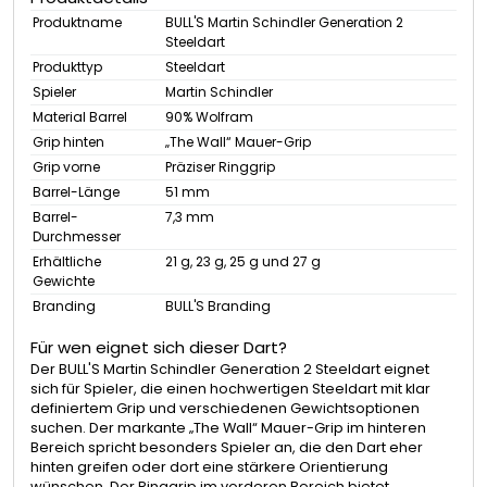
Produktname
BULL'S Martin Schindler Generation 2
Steeldart
Produkttyp
Steeldart
Spieler
Martin Schindler
Material Barrel
90% Wolfram
Grip hinten
„The Wall“ Mauer-Grip
Grip vorne
Präziser Ringgrip
Barrel-Länge
51 mm
Barrel-
7,3 mm
Durchmesser
Erhältliche
21 g, 23 g, 25 g und 27 g
Gewichte
Branding
BULL'S Branding
Für wen eignet sich dieser Dart?
Der BULL'S Martin Schindler Generation 2 Steeldart eignet
sich für Spieler, die einen hochwertigen Steeldart mit klar
definiertem Grip und verschiedenen Gewichtsoptionen
suchen. Der markante „The Wall“ Mauer-Grip im hinteren
Bereich spricht besonders Spieler an, die den Dart eher
hinten greifen oder dort eine stärkere Orientierung
wünschen. Der Ringgrip im vorderen Bereich bietet