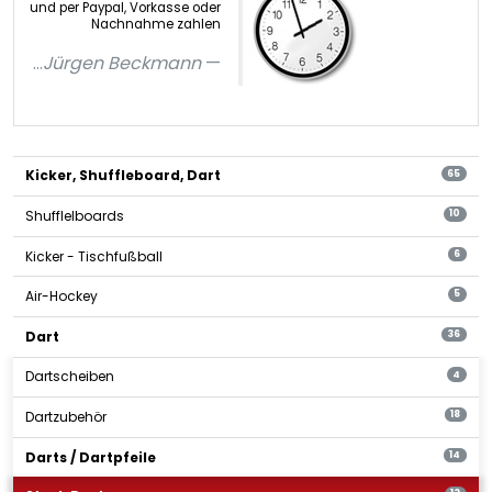
und per Paypal, Vorkasse oder
Nachnahme zahlen
...
Jürgen Beckmann
Kicker, Shuffleboard, Dart
65
Shufflelboards
10
Kicker - Tischfußball
6
Air-Hockey
5
Dart
36
Dartscheiben
4
Dartzubehör
18
Darts / Dartpfeile
14