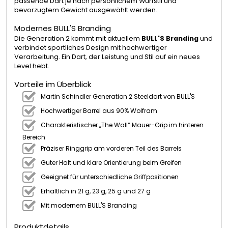
passende Dart je nach persönlichem Wurfstil und
bevorzugtem Gewicht ausgewählt werden.
Modernes BULL'S Branding
Die Generation 2 kommt mit aktuellem
BULL'S Branding
und
verbindet sportliches Design mit hochwertiger
Verarbeitung. Ein Dart, der Leistung und Stil auf ein neues
Level hebt.
Vorteile im Überblick
Martin Schindler Generation 2 Steeldart von BULL'S
Hochwertiger Barrel aus 90% Wolfram
Charakteristischer „The Wall“ Mauer-Grip im hinteren
Bereich
Präziser Ringgrip am vorderen Teil des Barrels
Guter Halt und klare Orientierung beim Greifen
Geeignet für unterschiedliche Griffpositionen
Erhältlich in 21 g, 23 g, 25 g und 27 g
Mit modernem BULL'S Branding
Produktdetails