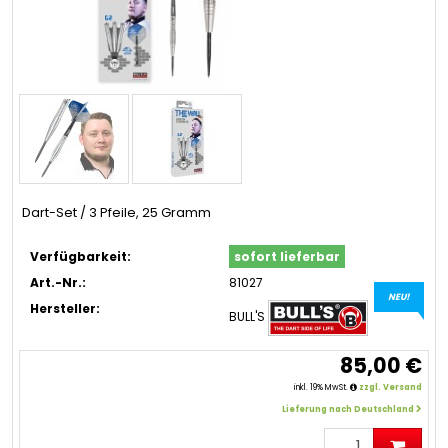
Dart-Set / 3 Pfeile, 25 Gramm
Verfügbarkeit:
sofort lieferbar
Art.-Nr.:
81027
NEU!
Hersteller:
BULL'S
85,00 €
inkl. 19% MwSt.
zzgl. Versand
Lieferung nach Deutschland