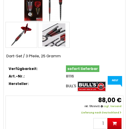
Dart-Set / 3 Pfeile, 25 Gramm
Verfügbarkeit:
sofort lieferbar
Art.-Nr.:
81116
NEU!
Hersteller:
BULL'S
88,00 €
inkl. 19% MwSt.
zzgl. Versand
Lieferung nach Deutschland