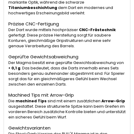
markante Optik, während die schwarze
Titaniumbeschichtung
dem Dart ein modernes und
hochwertiges Erscheinungsbild verleiht.
Präzise CNC-Fertigung
Der Dart wurde mittels hochpräziser
CNC-Frästechnik
gefertigt. Diese präzise Herstellung sorgt für saubere
Konturen, gleichmäßige Gripstrukturen und eine sehr
genaue Verarbeitung des Barrels.
Geprüfte Gewichtsabweichung
Der Magma besitzt eine geprüfte Gewichtsabweichung von
< 0,1 g
. Das bedeutet, dass die Darts innerhalb eines Sets
besonders genau aufeinander abgestimmt sind. Für Spieler
sorgt das für ein gleichmäßigeres Gefühl beim Wechsel
zwischen den einzelnen Darts.
Machined Tips mit Arrow-Grip
Die
machined Tips
sind mit einem zusätzlichen
Arrow-Grip
ausgestattet. Diese strukturierte Spitze kann beim Greifen im
vorderen Bereich zusätzliche Kontrolle bieten und unterstützt
ein sicheres Gefühl beim Wurf.
Gewichtsvarianten
Die Steel-Dart-Version des BULL'S Magma ist in den