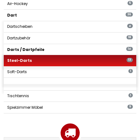
Air-Hockey
5
Dart
36
Dartscheiben
4
Dartzubehör
18
Darts / Dartpfeile
14
Steel-Darts
13
Soft-Darts
1
Tischtennis
1
Spielzimmer Möbel
9