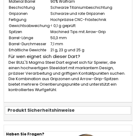
Material Barrel
90% Wolfram
Beschichtung
Schwarze Titaniumbeschichtung
Gripzonen
Schwarze und rote Gripzonen
Fertigung
Hochpräzise CNC-Frästechnik
Gewichtsabweichung
< 0,1 g geprüft
Spitzen
Machined Tips mit Arrow-Grip
Barrel-Länge
50,3 mm
Barrel-Durchmesser
7,1 mm
Erhältliche Gewichte
21 g, 23 g und 25 g
Für wen eignet sich dieser Dart?
Der BULL'S Magma Steel Dart eignet sich für Spieler, die
einen hochwertigen Steeldart mit markantem Design,
präziser Verarbeitung und griffigen Kontaktpunkten suchen.
Die Kombination aus Gripzonen und Arrow-Grip-Spitzen
bietet mehrere Orientierungspunkte und unterstützt ein
kontrolliertes Wurfgefühl.
Produkt Sicherheitshinweise
Haben Sie Fragen?