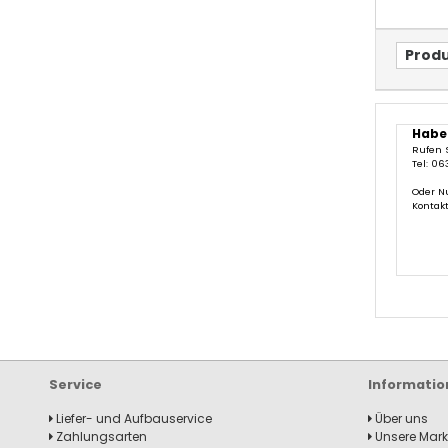
Produ
Habe
Rufen 
Tel: 06
Oder N
Kontak
Service
Informatio
Liefer- und Aufbauservice
Über uns
Zahlungsarten
Unsere Mar