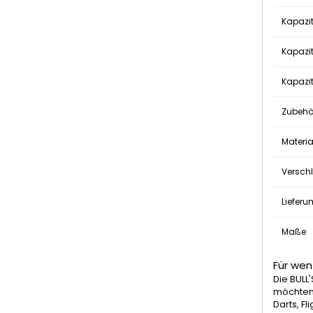
Kapazit
Kapazit
Kapazi
Zubehö
Materia
Versch
Liefer
Maße
Für wen
Die BULL
möchten.
Darts, Fl