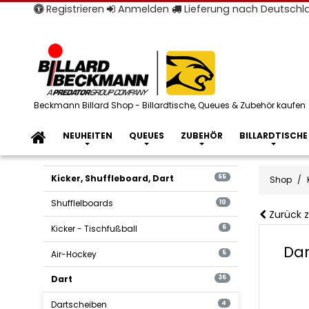
Registrieren
Anmelden
Lieferung nach Deutsch
Beckmann Billard Shop - Billardtische, Queues & Zubehör kaufen
NEUHEITEN
QUEUES
ZUBEHÖR
BILLARDTISCHE
Kicker, Shuffleboard, Dart
65
Shop
Shufflelboards
10
Zurück z
Kicker - Tischfußball
6
Dar
Air-Hockey
5
Dart
36
Dartscheiben
4