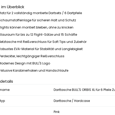
e im Überblick
Platz für 2 vollständig montierte Dartsets / 6 Dartpfeile
Schaumstoffeinlage für sicheren Halt und Schutz
Flights können montiert bleiben, ohne zu knicken
Stauraum für bis zu 12 Flight-Sätze und 15 Schäfte
Netztasche mit Reißverschluss für Soft Tips und Zubehör
Robustes EVA-Material für Stabilität und Langlebigkeit
Verdeckter, leichtgängiger Reißverschluss
Modernes Design mit BULL'S Logo
Inklusive Karabinerhaken und Handschlaufe
details
tname
Darttasche BULL'S ORBIS XL für 6 Pfeile Z
typ
Darttasche / Hardcase
Pink