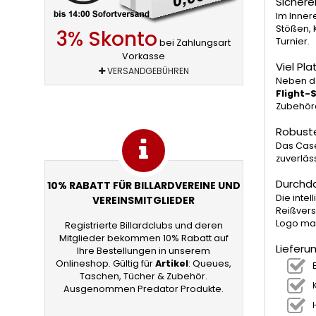
Sichere
Im Inner
Stößen, 
3% Skonto
Turnier.
bei Zahlungsart
Vorkasse
Viel Pl
VERSANDGEBÜHREN
Neben de
Flight-
Zubehöra
Robust
Das Cas
zuverläs
Durchd
10% RABATT FÜR BILLARDVEREINE UND
Die intel
VEREINSMITGLIEDER
Reißvers
Logo mac
Registrierte Billardclubs und deren
Mitglieder bekommen 10% Rabatt auf
Liefer
Ihre Bestellungen in unserem
Onlineshop. Gültig für
Artikel
: Queues,
Taschen, Tücher & Zubehör.
Ausgenommen Predator Produkte.