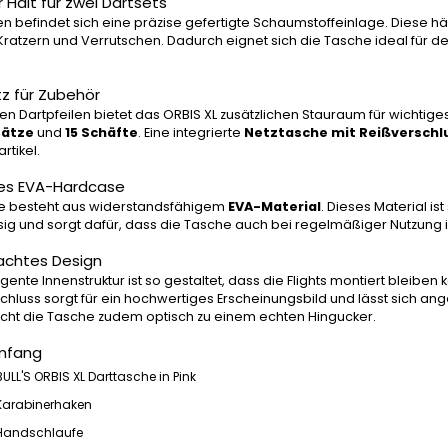
r Halt für zwei Dartsets
en befindet sich eine präzise gefertigte Schaumstoffeinlage. Diese hält
Kratzern und Verrutschen. Dadurch eignet sich die Tasche ideal für 
atz für Zubehör
n Dartpfeilen bietet das ORBIS XL zusätzlichen Stauraum für wichtiges 
Sätze
und
15 Schäfte
. Eine integrierte
Netztasche mit Reißverschl
rtikel.
es EVA-Hardcase
e besteht aus widerstandsfähigem
EVA-Material
. Dieses Material ist
sig und sorgt dafür, dass die Tasche auch bei regelmäßiger Nutzung i
achtes Design
ligente Innenstruktur ist so gestaltet, dass die Flights montiert bleib
chluss sorgt für ein hochwertiges Erscheinungsbild und lässt sich 
ht die Tasche zudem optisch zu einem echten Hingucker.
umfang
BULL'S ORBIS XL Darttasche in Pink
Karabinerhaken
Handschlaufe