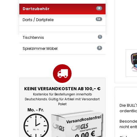
Dartzubehör
18
Darts / Dartpfeile
14
Tischtennis
1
Spielzimmer Möbel
9
KEINE VERSANDKOSTEN AB 100,- €
Kostenlos für Bestellungen innerhalb
Deutschlands. Gültig für Artikel mit Versandart
Paket
Die BULL'
ordentli
Besonder
nicht ent