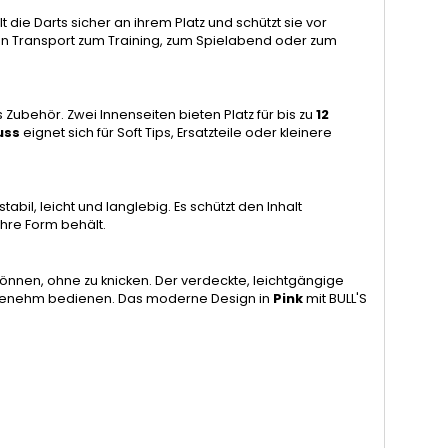
 die Darts sicher an ihrem Platz und schützt sie vor
den Transport zum Training, zum Spielabend oder zum
Zubehör. Zwei Innenseiten bieten Platz für bis zu
12
uss
eignet sich für Soft Tips, Ersatzteile oder kleinere
 stabil, leicht und langlebig. Es schützt den Inhalt
hre Form behält.
en können, ohne zu knicken. Der verdeckte, leichtgängige
angenehm bedienen. Das moderne Design in
Pink
mit BULL'S