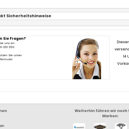
kt Sicherheitshinweise
n Sie Fragen?
Dieser 
Sie uns an:
31-351 350
versend
utzen Sie unser
14 
tformular
Vorka
nen
Weiterhin führen wir noch
Marken:
ken