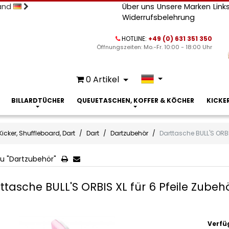
land
Über uns
Unsere Marken
Link
Widerrufsbelehrung
HOTLINE:
+49 (0) 631 351 350
Öffnungszeiten: Mo.-Fr. 10:00 - 18:00 Uhr
0
Artikel
BILLARDTÜCHER
QUEUETASCHEN, KOFFER & KÖCHER
KICKE
Kicker, Shuffleboard, Dart
Dart
Dartzubehör
Darttasche BULL'S ORBIS
u "Dartzubehör"
ttasche BULL'S ORBIS XL für 6 Pfeile Zubehö
Verfü