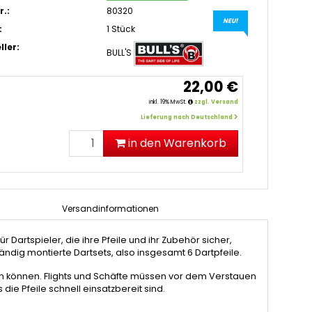
r.:
80320
NEU!
:
1 Stück
ller:
BULL'S
22,00 €
inkl. 19% MwSt.
zzgl. Versand
Lieferung nach Deutschland
in den Warenkorb
Versandinformationen
r Dartspieler, die ihre Pfeile und ihr Zubehör sicher,
tändig montierte Dartsets, also insgesamt 6 Dartpfeile.
ben können. Flights und Schäfte müssen vor dem Verstauen
 die Pfeile schnell einsatzbereit sind.