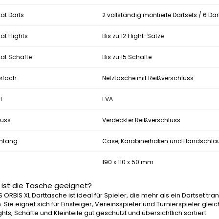
ät Darts
2 vollständig montierte Dartsets / 6 Dart
ät Flights
Bis zu 12 Flight-Sätze
tät Schäfte
Bis zu 15 Schäfte
rfach
Netztasche mit Reißverschluss
l
EVA
luss
Verdeckter Reißverschluss
umfang
Case, Karabinerhaken und Handschla
190 x 110 x 50 mm
 ist die Tasche geeignet?
'S ORBIS XL Darttasche ist ideal für Spieler, die mehr als ein Dartset 
 Sie eignet sich für Einsteiger, Vereinsspieler und Turnierspieler g
ights, Schäfte und Kleinteile gut geschützt und übersichtlich sortiert.