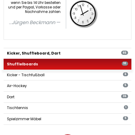
wenn Sie bis 14 Uhr bestellen
und per Paypal, Vorkasse oder
Nachnahme zahlen
...
Jürgen Beckmann
Kicker, Shuffleboard, Dart
65
Shufflelboards
10
Kicker - Tischfußball
6
Air-Hockey
5
Dart
36
Tischtennis
1
Spielzimmer Möbel
9