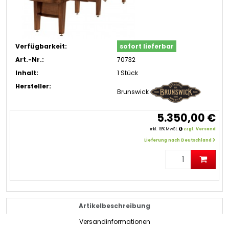
Verfügbarkeit:
sofort lieferbar
Art.-Nr.:
70732
Inhalt:
1 Stück
Hersteller:
Brunswick
5.350,00 €
inkl. 19% MwSt.
zzgl. Versand
Lieferung nach Deutschland
Artikelbeschreibung
Versandinformationen