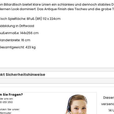
on Billardtisch bietet klare Linien ein schlankes und dennoch stabiles De
rnen Look dominiert. Das Antique Finish des Tisches und die grobe Te
Tisch Spielfläche: 8Fuß (8ft) 112 x 224cm
Abbildung in Driftwood
Außenmaße: 144x256 cm
Bandenbreite: 16 cm
Gesamtgewicht: 423 kg
kt Sicherheitshinweise
n Sie Fragen?
Dieser 
Sie uns an:
31-351 350
versend
utzen Sie unser
14 
tformular