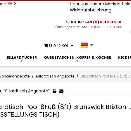
land
Über uns
Unsere Marken
Link
Widerrufsbelehrung
HOTLINE:
+49 (0) 631 351 350
Öffnungszeiten: Mo.-Fr. 10:00 - 18:00 Uhr
0
Artikel
BILLARDTÜCHER
QUEUETASCHEN, KOFFER & KÖCHER
KICKE
Sonderangebote
Billardtisch Angebote
Billardtisch Pool 8Fuß (8ft)
u "Billardtisch Angebote"
lardtisch Pool 8Fuß (8ft) Brunswick Brixton
SSTELLUNGS TISCH)