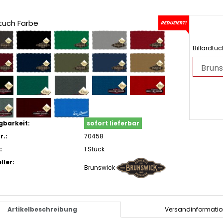
dtuch Farbe
REDUZIERT!
Billardtu
gbarkeit:
sofort lieferbar
r.:
70458
:
1 Stück
ller:
Brunswick
Artikelbeschreibung
Versandinformati