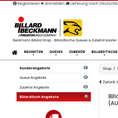
Registrieren
Anmelden
Lieferung nach Deutsch
Beckmann Billard Shop - Billardtische, Queues & Zubehör kaufen
NEUHEITEN
QUEUES
ZUBEHÖR
BILLARDTISCHE
Sonderangebote
7
Shop
Queue Angebote
2
Zurück z
Zubehör Angebote
4
Bil
Billardtisch Angebote
1
(AU