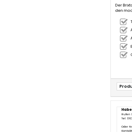
Der Brixt
den mode
Produ
Habe
Rufen 
Tel: 06
Oder N
Kontak