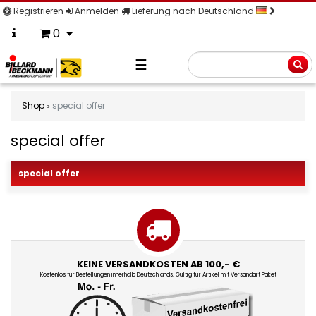
Registrieren
Anmelden
Lieferung nach Deutschland
0
☰
Suche
Shop
special offer
special offer
special
offer
special offer
KEINE VERSANDKOSTEN AB 100,- €
Kostenlos für Bestellungen innerhalb Deutschlands. Gültig für Artikel mit Versandart Paket