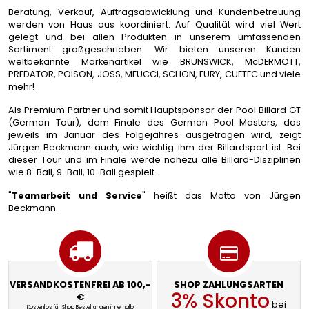
Beratung, Verkauf, Auftragsabwicklung und Kundenbetreuung
werden von Haus aus koordiniert. Auf Qualität wird viel Wert
gelegt und bei allen Produkten in unserem umfassenden
Sortiment großgeschrieben. Wir bieten unseren Kunden
weltbekannte Markenartikel wie BRUNSWICK, McDERMOTT,
PREDATOR, POISON, JOSS, MEUCCI, SCHON, FURY, CUETEC und viele
mehr!
Als Premium Partner und somit Hauptsponsor der Pool Billard GT
(German Tour), dem Finale des German Pool Masters, das
jeweils im Januar des Folgejahres ausgetragen wird, zeigt
Jürgen Beckmann auch, wie wichtig ihm der Billardsport ist. Bei
dieser Tour und im Finale werde nahezu alle Billard-Disziplinen
wie 8-Ball, 9-Ball, 10-Ball gespielt.
"
Teamarbeit und Service
" heißt das Motto von Jürgen
Beckmann.
VERSANDKOSTENFREI AB 100,-
SHOP ZAHLUNGSARTEN
3% Skonto
€
bei
Kostenlos für Shop Bestellungen innerhalb