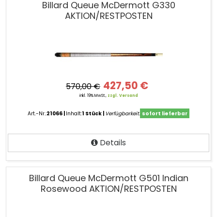
Billard Queue McDermott G330
AKTION/RESTPOSTEN
427,50 €
570,00 €
inkl. 19% MwSt.,
zzgl. Versand
Art.-Nr.:
21066
Inhalt:
1 Stück
Verfügbarkeit:
sofort lieferbar
Details
Billard Queue McDermott G501 Indian
Rosewood AKTION/RESTPOSTEN