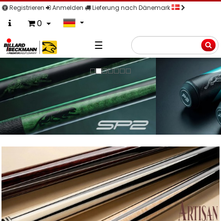
Registrieren
Anmelden
Lieferung nach Dänemark
0
☰
Suche
Previous