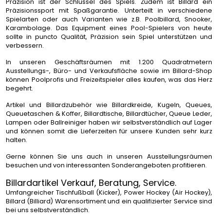
Präzision ist der Schlüssel des Spiels. Zudem ist Billard ein
Präzisionssport mit Spaßgarantie. Unterteilt in verschiedene
Spielarten oder auch Varianten wie z.B. Poolbillard, Snooker,
Karambolage. Das Equipment eines Pool-Spielers von heute
sollte in puncto Qualität, Präzision sein Spiel unterstützen und
verbessern.
In unseren Geschäftsräumen mit 1.200 Quadratmetern
Ausstellungs-, Büro- und Verkaufsfläche sowie im Billard-Shop
können Poolprofis und Freizeitspieler alles kaufen, was das Herz
begehrt.
Artikel und
Billardzubehör
wie
Billardkreide
,
Kugeln
,
Queues
,
Queuetaschen & Koffer
,
Billardtische
,
Billardtücher
,
Queue Leder
,
Lampen
oder
Ballreiniger
haben wir selbstverständlich auf Lager
und können somit die Lieferzeiten für unsere Kunden sehr kurz
halten.
Gerne können Sie uns auch in unseren Ausstellungsräumen
besuchen und von interessanten Sonderangeboten profitieren.
Billardartikel Verkauf, Beratung, Service.
Umfangreicher Tischfußball (Kicker), Power Hockey (Air Hockey),
Billard (Billiard)
Warensortiment und ein qualifizierter Service sind
bei uns selbstverständlich.