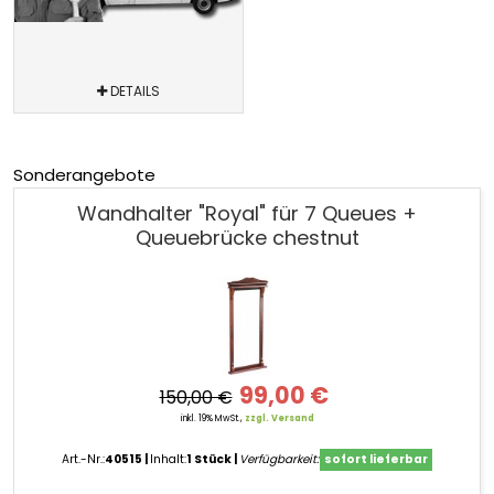
DETAILS
Sonderangebote
Wandhalter "Royal" für 7 Queues +
Queuebrücke chestnut
99,00 €
150,00 €
inkl. 19% MwSt.,
zzgl. Versand
Art.-Nr.:
40515
Inhalt:
1 Stück
Verfügbarkeit:
sofort lieferbar