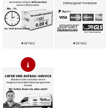
Deutschlands. Gültig für
Billardartikel
:
Zahlungsart Vorkasse
Queues & Billardzubehör.
DETAILS
DETAILS
LIEFER UND AUFBAU-SERVICE
Billardtisch Liefer und Aufbau-Service
fachgerecht durch Billard-Beckmann geschultes
Personal.