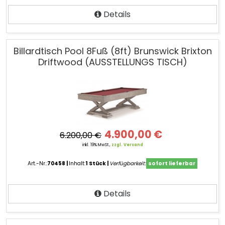
Details
Billardtisch Pool 8Fuß (8ft) Brunswick Brixton
Driftwood (AUSSTELLUNGS TISCH)
4.900,00 €
6.200,00 €
inkl. 19% MwSt.,
zzgl. Versand
Art.-Nr.:
70458
Inhalt:
1 Stück
Verfügbarkeit:
sofort lieferbar
Details