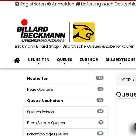
Registrieren
Anmelden
Lieferung nach Deutsch
Beckmann Billard Shop - Billardtische, Queues & Zubehör kaufen
NEUHEITEN
QUEUES
ZUBEHÖR
BILLARDTISCHE
Neuheiten
198
Shop
Neue Oberteile
16
Queue
Queue
Queue Neuheiten
65
Action
Queues Poison
14
Neuhei
Break/Jump Queues
9
Karambolage Queues
10