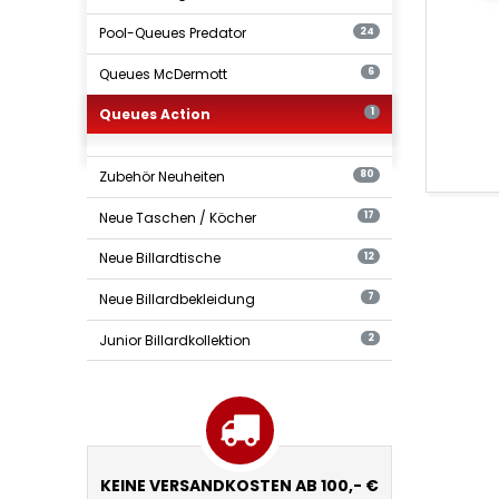
Pool-Queues Predator
24
Queues McDermott
6
Queues Action
1
Zubehör Neuheiten
80
Neue Taschen / Köcher
17
Neue Billardtische
12
Neue Billardbekleidung
7
Junior Billardkollektion
2
KEINE VERSANDKOSTEN AB 100,- €