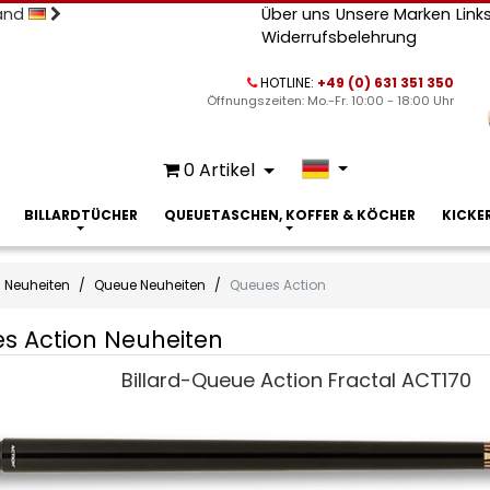
land
Über uns
Unsere Marken
Link
Widerrufsbelehrung
HOTLINE:
+49 (0) 631 351 350
Öffnungszeiten: Mo.-Fr. 10:00 - 18:00 Uhr
0
Artikel
BILLARDTÜCHER
QUEUETASCHEN, KOFFER & KÖCHER
KICKE
Neuheiten
Queue Neuheiten
Queues Action
s Action Neuheiten
s
Billard-Queue Action Fractal ACT170
ten