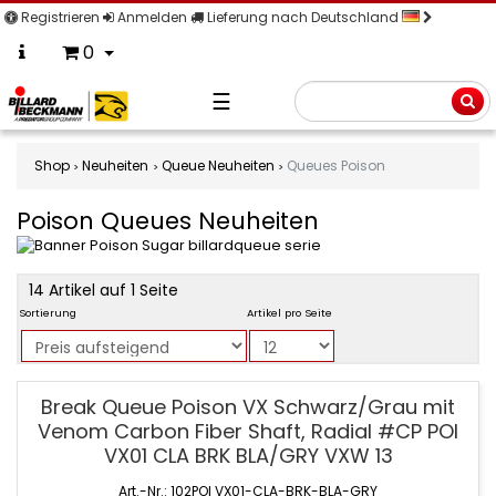
Registrieren
Anmelden
Lieferung nach Deutschland
0
☰
Suche
Shop
Neuheiten
Queue Neuheiten
Queues Poison
Poison Queues Neuheiten
product
14 Artikel auf 1 Seite
filter
Sortierung
Artikel pro Seite
Poison
Break Queue Poison VX Schwarz/Grau mit
Queues
Venom Carbon Fiber Shaft, Radial #CP POI
Neuheiten
VX01 CLA BRK BLA/GRY VXW 13
Art.-Nr.: 102POI VX01-CLA-BRK-BLA-GRY