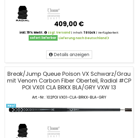
409,00 €
inkl. 19% MwSt.
zzgl. Versand
| Inhalt:
1 Stück
| Verfügbarkeit:
sofort lieferbar
Lieferung nach Deutschland
Details anzeigen
Break/Jump Queue Poison VX Schwarz/Grau
mit Venom Carbon Fiber Oberteil, Radial #CP
POI VX01 CLA BRKX BLA/GRY VXW 13
Art.-Nr.: 102POI VX01-CLA-BRKX-BLA-GRY
Neu!