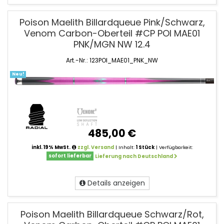
Poison Maelith Billardqueue Pink/Schwarz,
Venom Carbon-Oberteil #CP POI MAE01
PNK/MGN NW 12.4
Art.-Nr.: 123POI_MAE01_PNK_NW
Neu!
485,00 €
inkl. 19% MwSt.
zzgl. Versand
| Inhalt:
1 Stück
| Verfügbarkeit:
sofort lieferbar
Lieferung nach Deutschland
Details anzeigen
Poison Maelith Billardqueue Schwarz/Rot,