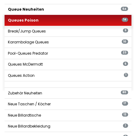
Queue Neuheiten
64
Queues Poison
14
Break/Jump Queues
9
Karambolage Queues
10
Pool-Queues Predator
23
Queues McDermott
6
Queues Action
1
Zubehör Neuheiten
80
Neue Taschen / Köcher
17
Neue Billardtische
12
Neue Billardbekleidung
7