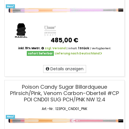
Neu!
485,00 €
inkl. 19% MwSt.
zzgl. Versand
| Inhalt:
1 Stück
| Verfügbarkeit:
sofort lieferbar
Lieferung nach Deutschland
Details anzeigen
Poison Candy Sugar Billardqueue
Pfirsich/Pink, Venom Carbon-Oberteil #CP
POI CND01 SUG PCH/PNK NW 12.4
Art.-Nr.: 123POI_CND01_PNK
Neu!