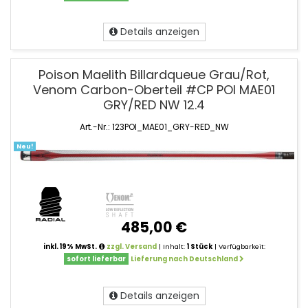
Details anzeigen
Poison Maelith Billardqueue Grau/Rot,
Venom Carbon-Oberteil #CP POI MAE01
GRY/RED NW 12.4
Art.-Nr.: 123POI_MAE01_GRY-RED_NW
Neu!
485,00 €
inkl. 19% MwSt.
zzgl. Versand
| Inhalt:
1 Stück
| Verfügbarkeit:
sofort lieferbar
Lieferung nach Deutschland
Details anzeigen