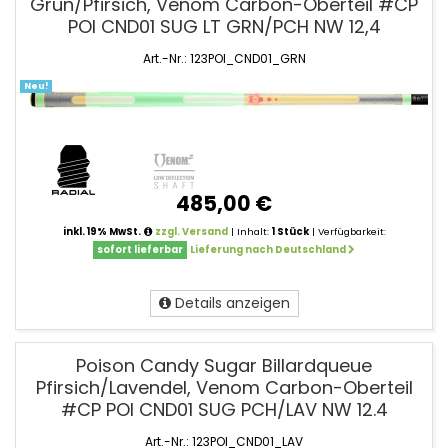
Grün/Pfirsich, Venom Carbon-Oberteil #CP
POI CND01 SUG LT GRN/PCH NW 12,4
Art.-Nr.: 123POI_CND01_GRN
Neu!
485,00 €
inkl. 19% MwSt.
zzgl. Versand
| Inhalt:
1 Stück
| Verfügbarkeit:
sofort lieferbar
Lieferung nach Deutschland
Details anzeigen
Poison Candy Sugar Billardqueue
Pfirsich/Lavendel, Venom Carbon-Oberteil
#CP POI CND01 SUG PCH/LAV NW 12.4
Art.-Nr.: 123POI_CND01_LAV