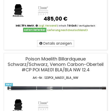
485,00 €
inkl. 19% MwSt.
zzgl. Versand
| Inhalt:
1 Stück
| Verfügbarkeit:
sofort lieferbar
Lieferung nach Deutschland
Details anzeigen
Poison Maelith Billardqueue
Schwarz/Schwarz, Venom Carbon-Oberteil
#CP POI MAE01 BLA/BLA NW 12.4
Art.-Nr.: 123POI_MAE01_BLA_NW
Neu!