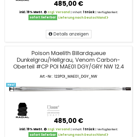
485,00 €
inkl. 19% MwSt.
zzgl. Versand
| Inhalt:
1 Stück
| Verfügbarkeit:
sofort lieferbar
Lieferung nach Deutschland
Details anzeigen
Poison Maelith Billardqueue
Dunkelgrau/Hellgrau, Venom Carbon-
Oberteil #CP POI MAE01 DGY/GRY NW 12.4
Art.-Nr.: 123POI_MAE01_DGY_NW
Neu!
485,00 €
inkl. 19% MwSt.
zzgl. Versand
| Inhalt:
1 Stück
| Verfügbarkeit:
sofort lieferbar
Lieferung nach Deutschland