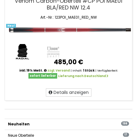
Venom Carbon-Oberteil #CP POI MAE01
BLA/RED NW 12.4
Art.-Nr.: 123POI_MAE01_RED_NW
Neu!
485,00 €
inkl. 19% MwSt.
zzgl. Versand
| Inhalt:
1 Stück
| Verfügbarkeit:
sofort lieferbar
Lieferung nach Deutschland
Details anzeigen
product
filter
Neuheiten
pagination
198
Neue Oberteile
17