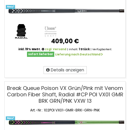
Neu!
409,00 €
inkl. 19% MwSt.
zzgl. Versand
| Inhalt:
1 Stück
| Verfügbarkeit:
sofort lieferbar
Lieferung nach Deutschland
Details anzeigen
Break Queue Poison VX Grün/Pink mit Venom
Carbon Fiber Shaft, Radial #CP POI VX01 GMR
BRK GRN/PNK VXW 13
Art.-Nr.: 102POI VX01-GMR-BRK-GRN-PNK
Neu!