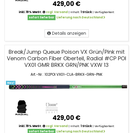
429,00 €
inkl. 19% MwSt.
zzgl. Versand
| Inhalt:
1 Stück
| Verfügbarkeit:
sofort lieferbar
Lieferung nach Deutschland
Details anzeigen
Break/Jump Queue Poison VX Grün/Pink mit
Venom Carbon Fiber Oberteil, Radial #CP POI
VX01 GMR BRKX GRN/PNK VXW 13
Art.-Nr.: 102POI VX01-CLA-BRKX-GRN-PNK
Neu!
429,00 €
inkl. 19% MwSt.
zzgl. Versand
| Inhalt:
1 Stück
| Verfügbarkeit:
sofort lieferbar
Lieferung nach Deutschland