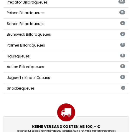
Predator Billardqueues
99
Poison Billardqueues
16
Schon Billardqueues
7
Brunswick Billardqueues
2
Palmer Billardqueues
11
Hausqueues
8
Action Billardqueues
2
Jugend / Kinder Queues
6
Snookerqueues
1
KEINE VERSANDKOSTEN AB 100,- €
Kostenlos für Bestellungen innerhalb Deutschlands. Gültig für Artikel mit Versandart Paket