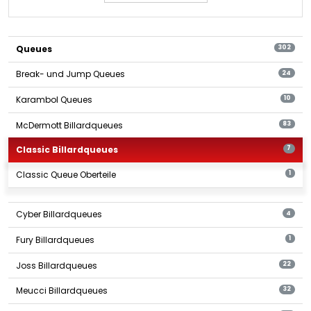
Queues
302
Break- und Jump Queues
24
Karambol Queues
10
McDermott Billardqueues
83
Classic Billardqueues
7
Classic Queue Oberteile
1
Cyber Billardqueues
4
Fury Billardqueues
1
Joss Billardqueues
22
Meucci Billardqueues
32