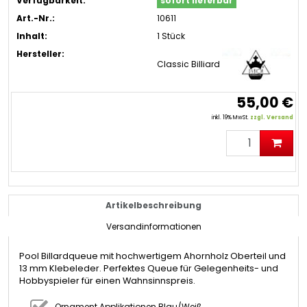
Verfügbarkeit:
sofort lieferbar
Art.-Nr.:
10611
Inhalt:
1 Stück
Hersteller:
Classic Billiard
55,00 €
inkl. 19% MwSt.
zzgl. Versand
Artikelbeschreibung
Versandinformationen
Pool Billardqueue mit hochwertigem Ahornholz Oberteil und
13 mm Klebeleder. Perfektes Queue für Gelegenheits- und
Hobbyspieler für einen Wahnsinnspreis.
Ornament Applikationen Blau/Weiß