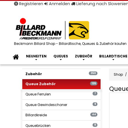
Registrieren
Anmelden
Lieferung nach Slowenie
Beckmann Billard Shop - Billardtische, Queues & Zubehör kaufen
NEUHEITEN
QUEUES
ZUBEHÖR
BILLARDTISCHE
Zubehör
350
Shop
Queue Zubehör
135
Queue
Queue Ferrulen
Queue
7
Zubehö
Queue Gewindeschoner
9
Billardkreide
44
Queuebrücken
11