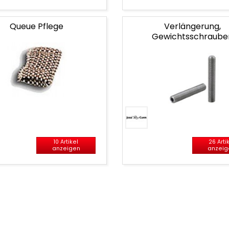
Queue Pflege
Verlängerung,
Gewichtsschraube
10 Artikel
26 Arti
anzeigen
anzeig
r