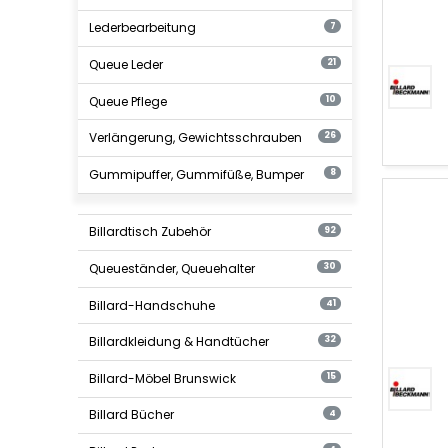
Lederbearbeitung
7
Queue
Ferrulen
Queue Leder
21
Queue Pflege
10
Verlängerung, Gewichtsschrauben
26
Gummipuffer, Gummifüße, Bumper
8
Billardtisch Zubehör
92
Queueständer, Queuehalter
30
Billard-Handschuhe
41
Billardkleidung & Handtücher
32
Queuebrü
Billard-Möbel Brunswick
15
Billard Bücher
4