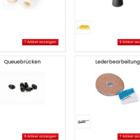
Queue
Gewindeschoner
7 Artikel anzeigen
9 Artikel a
Queuebrücken
Lederbearbeitung
cken
11 Artikel anzeigen
7 Artikel a