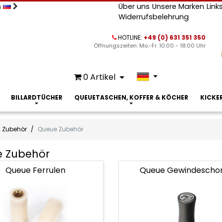
n
Über uns
Unsere Marken
Link
Widerrufsbelehrung
HOTLINE:
+49 (0) 631 351 350
Öffnungszeiten: Mo.-Fr. 10:00 - 18:00 Uhr
0
Artikel
BILLARDTÜCHER
QUEUETASCHEN, KOFFER & KÖCHER
KICKE
Zubehör
Queue Zubehör
 Zubehör
Queue Ferrulen
Queue Gewindescho
r