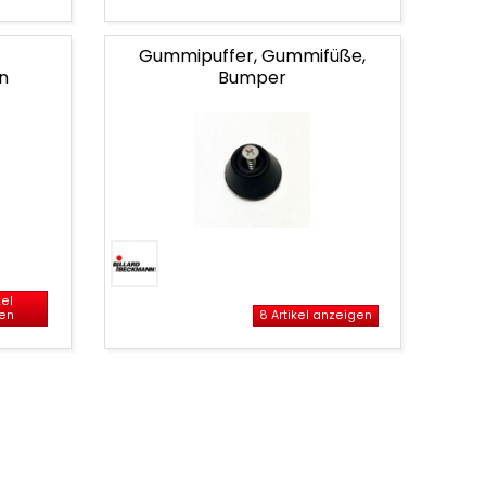
Gummipuffer, Gummifüße,
n
Bumper
kel
en
8 Artikel anzeigen