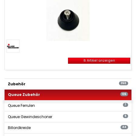
8 Artikel anzeigen
Queue
Zubehör
Zubehör
350
Queue Zubehör
135
Queue Ferrulen
7
Queue Gewindeschoner
9
Billardkreide
44