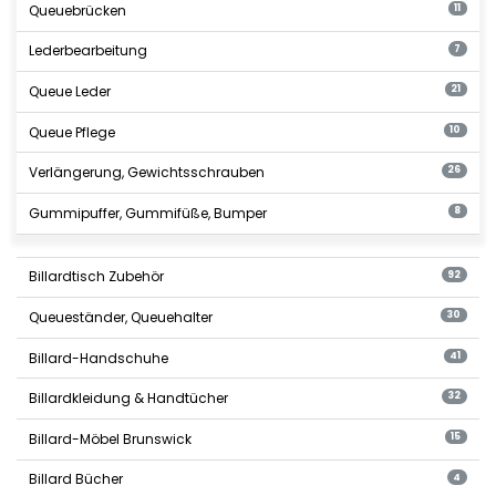
Queuebrücken
11
Lederbearbeitung
7
Queue Leder
21
Queue Pflege
10
Verlängerung, Gewichtsschrauben
26
Gummipuffer, Gummifüße, Bumper
8
Billardtisch Zubehör
92
Queueständer, Queuehalter
30
Billard-Handschuhe
41
Billardkleidung & Handtücher
32
Billard-Möbel Brunswick
15
Billard Bücher
4