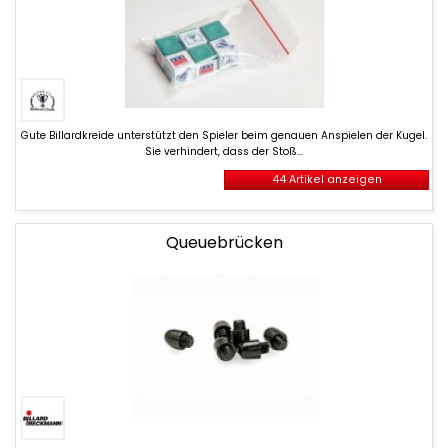
Gute
Gute Billardkreide unterstützt den Spieler beim genauen Anspielen der Kugel.
Billardkreide
Sie verhindert, dass der Stoß...
unterstützt
den
44 Artikel anzeigen
Spieler
beim
genauen
Queuebrücken
Anspielen
der
Kugel.
Sie
verhindert,
dass
der
Stoß...
Queuebrücken