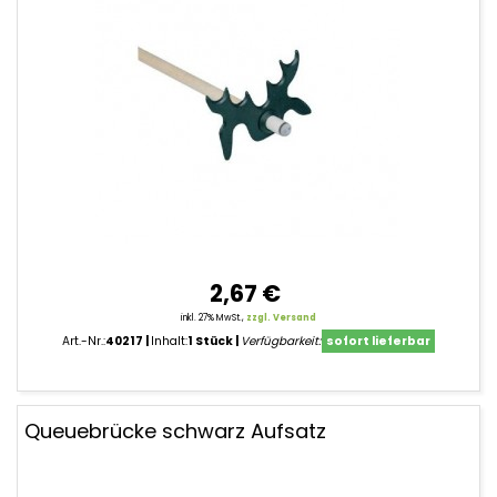
2,67 €
inkl. 27% MwSt.,
zzgl. Versand
Art.-Nr.:
40217
Inhalt:
1 Stück
Verfügbarkeit:
sofort lieferbar
Queuebrücke schwarz Aufsatz