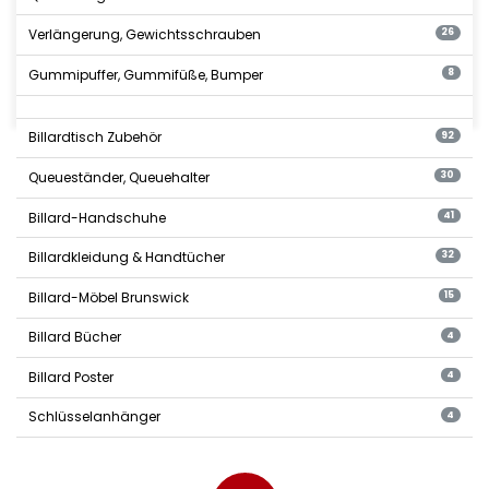
Verlängerung, Gewichtsschrauben
26
Gummipuffer, Gummifüße, Bumper
8
Billardtisch Zubehör
92
Queueständer, Queuehalter
30
Billard-Handschuhe
41
Billardkleidung & Handtücher
32
Billard-Möbel Brunswick
15
Billard Bücher
4
Billard Poster
4
Schlüsselanhänger
4