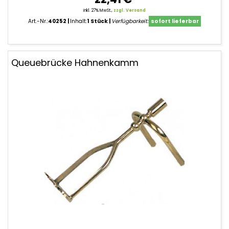
inkl. 27% MwSt.,
zzgl. Versand
Art.-Nr.:
40252
Inhalt:
1 Stück
Verfügbarkeit:
sofort lieferbar
Queuebrücke Hahnenkamm