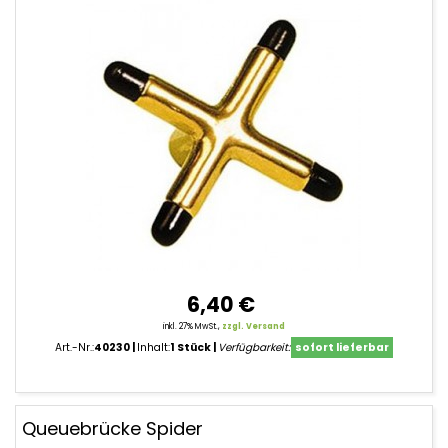
6,40 €
inkl. 27% MwSt.,
zzgl. Versand
Art.-Nr.:
40230
Inhalt:
1 Stück
Verfügbarkeit:
sofort lieferbar
Queuebrücke Spider