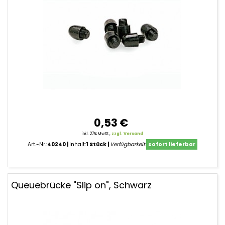
0,53 €
inkl. 27% MwSt.,
zzgl. Versand
Art.-Nr.:
40240
Inhalt:
1 Stück
Verfügbarkeit:
sofort lieferbar
Queuebrücke "Slip on", Schwarz