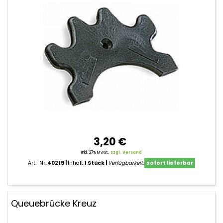
3,20 €
inkl. 27% MwSt.,
zzgl. Versand
Art.-Nr.:
40219
Inhalt:
1 Stück
Verfügbarkeit:
sofort lieferbar
Queuebrücke Kreuz