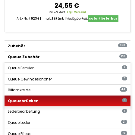
24,55 €
inkl. 27% MwSt.,
zzgl. Versand
Art.-Nr.:
40234
Inhalt:
1 Stück
Verfügbarkeit:
sofort lieferbar
Zubehör
350
Queue Zubehör
135
Queue Ferrulen
7
Queue Gewindeschoner
9
Billardkreide
44
Queuebrücken
11
Lederbearbeitung
7
Queue Leder
21
Queue Pflege
10