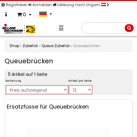
Registrieren
Anmelden
Lieferung nach Ungarn
0
☰
Suche
Shop
Zubehör
Queue Zubehör
Queuebrücken
Queuebrücken
product
11 Artikel auf 1 Seite
filter
Sortierung
Artikel pro Seite
Queuebrücken
Ersatzfüsse für Queuebrücken