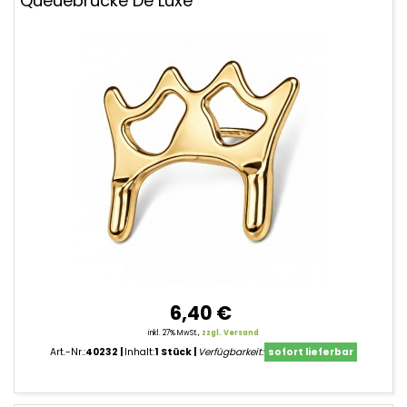
Queuebrücke De Luxe
6,40 €
inkl. 27% MwSt.,
zzgl. Versand
Art.-Nr.:
40232
Inhalt:
1 Stück
Verfügbarkeit:
sofort lieferbar