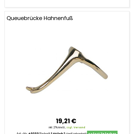
Queuebrücke Hahnenfuß
19,21 €
inkl. 27% MwSt.,
zzgl. Versand
Art.-Nr.:
40233
Inhalt:
1 Stück
Verfügbarkeit:
sofort lieferbar