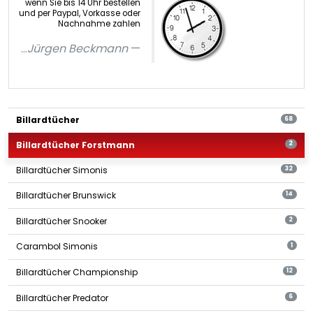
wenn Sie bis 14 Uhr bestellen
und per Paypal, Vorkasse oder
Nachnahme zahlen
...
Jürgen Beckmann
Billardtücher
68
Billardtücher Forstmann
2
Billardtücher Simonis
32
Billardtücher Brunswick
14
Billardtücher Snooker
2
Carambol Simonis
1
Billardtücher Championship
12
Billardtücher Predator
6