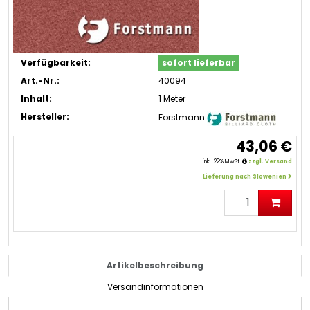
Verfügbarkeit:
sofort lieferbar
Art.-Nr.:
40094
Inhalt:
1 Meter
Hersteller:
Forstmann
43,06 €
inkl. 22% MwSt.
zzgl. Versand
Lieferung nach Slowenien
Artikelbeschreibung
Versandinformationen