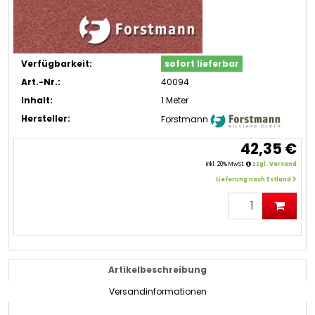
Verfügbarkeit:
sofort lieferbar
Art.-Nr.:
40094
Inhalt:
1 Meter
Hersteller:
Forstmann
42,35 €
inkl. 20% MwSt.
zzgl. Versand
Lieferung nach Estland
Artikelbeschreibung
Versandinformationen