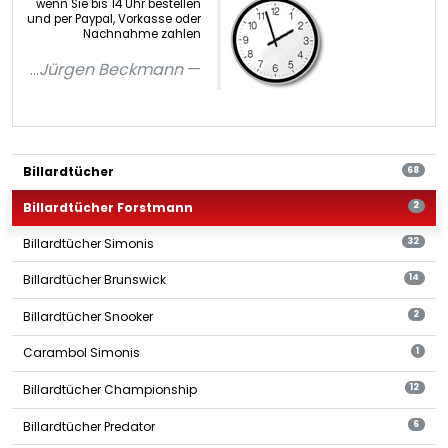
wenn Sie bis 14 Uhr bestellen
und per Paypal, Vorkasse oder
Nachnahme zahlen
...
Jürgen Beckmann
Billardtücher
68
Billardtücher Forstmann
2
Billardtücher Simonis
32
Billardtücher Brunswick
14
Billardtücher Snooker
2
Carambol Simonis
1
Billardtücher Championship
12
Billardtücher Predator
6