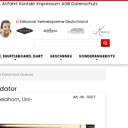
s
Anfahrt
Kontakt
Impressum
AGB
Datenschutz
Exklusiver Vertriebspartner Deutschland
Suchen
R, SHUFFLEBOARD, DART
GESCHENKE
SONDERANGEBOTE
z Karambol Queues
edator
Art.-Nr.: 11007
lahorn, Uni-