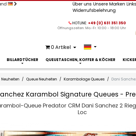
land
Über uns
Unsere Marken
Link
Widerrufsbelehrung
HOTLINE:
+49 (0) 631 351 350
Öffnungszeiten: Mo.-Fr. 10:00 - 18:00 Uhr
0
Artikel
BILLARDTÜCHER
QUEUETASCHEN, KOFFER & KÖCHER
KICKE
Neuheiten
Queue Neuheiten
Karambolage Queues
Dani Sanche
Sanchez Karambol Signature Queues - Pr
rambol-Queue Predator CRM Dani Sanchez 2 Riege
z
Loc
ol
ure
s