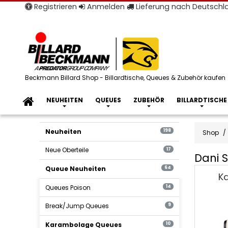
Registrieren
Anmelden
Lieferung nach Deutsch
Beckmann Billard Shop - Billardtische, Queues & Zubehör kaufen
NEUHEITEN
QUEUES
ZUBEHÖR
BILLARDTISCHE
Neuheiten
198
Shop
Neue Oberteile
17
Dani 
Dani
Queue Neuheiten
64
Ka
Sanche
Queues Poison
14
Karamb
Signat
Break/Jump Queues
9
Queue
-
Karambolage Queues
10