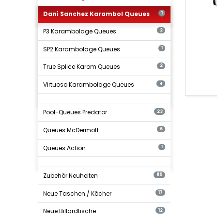
Predat
Dani Sanchez Karambol Queues
1
P3 Karambolage Queues
2
SP2 Karambolage Queues
1
True Splice Karom Queues
2
Virtuoso Karambolage Queues
4
Pool-Queues Predator
23
Queues McDermott
6
Queues Action
1
Zubehör Neuheiten
80
Neue Taschen / Köcher
17
Neue Billardtische
12