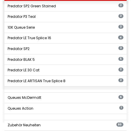
Predator SP2 Green Stained
2
Predator P3 Teal
2
10K Queue Serie
2
Predator LE True Splice 16
4
Predator SP2
3
Predator BLAK 5
5
Predator LE 30 Cat
2
Predator LE ARTISAN True Splice 8
2
Queues McDermott
6
Queues Action
1
Zubehör Neuheiten
80