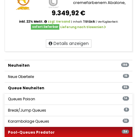
cremefarbenem Abalone,
9.349,92 €
inkl. 22% MwSt.
zzgl. Versand
| Inhalt:
1 Stück
| Verfügbarkeit:
sofort lieferbar
Lieferung nach Slowenien
Details anzeigen
Neuheiten
198
Neue Oberteile
16
Queue Neuheiten
65
Queues Poison
14
Break/Jump Queues
9
Karambolage Queues
10
Pool-Queues Predator
24