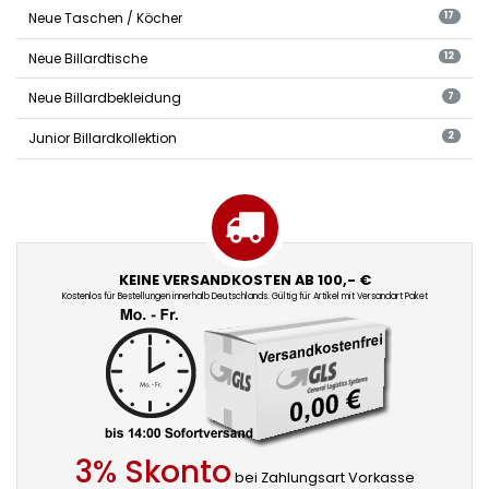
Neue Taschen / Köcher
17
Neue Billardtische
12
Neue Billardbekleidung
7
Junior Billardkollektion
2
KEINE VERSANDKOSTEN AB 100,- €
Kostenlos für Bestellungen innerhalb Deutschlands. Gültig für Artikel mit Versandart Paket
3% Skonto
bei Zahlungsart Vorkasse