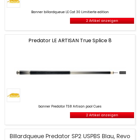
Banner
billardqueue
Banner billardqueue LE Cat 30 Limitierte edition
LE
Cat
2 Artikel anzeigen
30
Limitierte
edition
Predator LE ARTISAN True Splice 8
banner
Predator
banner Predator TS8 Artisan pool Cues
TS8
Artisan
2 Artikel anzeigen
pool
Cues
Pool-
Billardqueue Predator SP2 USPBS Blau, Revo
Queues