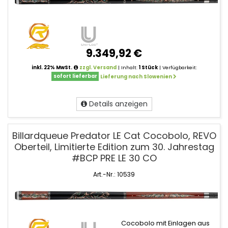
9.349,92 €
inkl. 22% MwSt.
zzgl. Versand
| Inhalt:
1 Stück
| Verfügbarkeit:
sofort lieferbar
Lieferung nach Slowenien
Details anzeigen
Billardqueue Predator LE Cat Cocobolo, REVO
Oberteil, Limitierte Edition zum 30. Jahrestag
#BCP PRE LE 30 CO
Art.-Nr.: 10539
Cocobolo mit Einlagen aus