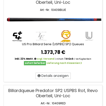
Oberteil, Uni-Loc
Predator
Neuheiten
Art.-Nr.: 10409BLUE
US Pro Billiard Serie (USPBS) SP2 Queues
1.373,78 €
inkl. 22% MwSt.
zzgl. Versand
| Inhalt:
1 Stück
| Verfügbarkeit:
sofort lieferbar
Lieferung nach Slowenien
Details anzeigen
Billardqueue Predator SP2 USPBS Rot, Revo
Oberteil, Uni-Loc
Art.-Nr.: 10409RED