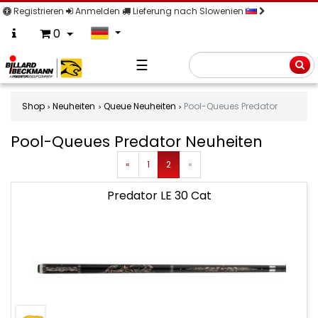
Registrieren
Anmelden
Lieferung nach Slowenien
0
☰
Suche
Shop
Neuheiten
Queue Neuheiten
Pool-Queues Predator
Pool-Queues Predator Neuheiten
Zurück
Vor
«
1
2
»
Pool-
Predator LE 30 Cat
Queues
Predator
Neuheiten